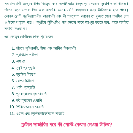
সময়োপযোগী তথ্যের উপর ভিত্তি করে একটি জ্ঞাত সিদ্ধান্ত নেওয়ার সুযোগ থাকা উচিত।
দাঁতের যত্ন নেওয়া শিশু এবং এমনকি অনেক বেশি বয়স্কদের জন্য ভীতিজনক হতে পারে।
কোনও রোগী প্রক্রিয়াগুলির কারণগুলি এবং কী প্রত্যাশা করবেন তা বুঝতে পেরে মানসিক চাপ
ও উদ্বেগ হ্রাস পায়। পদ্ধতির ঝুঁকিগুলিও সাবধানতার সাথে ব্যাখ্যা করতে হবে, যাতে অবহিত
সম্মতি দেওয়া যায়।
এর ক্ষেত্রে রোগীদের শিক্ষা প্রয়োজন:
দাঁতের সুবিধাগুলি, বীমা এবং আর্থিক বিকল্পগুলি
প্রাথমিক পরীক্ষা
এক্স রে
মুকুট প্রস্তুতি
ক্রাউন বিতরণ
রোপন চিকিত্সা
খালি প্রস্তুতি
পুনরুদ্ধারযোগ্য থেরাপি
রুট ক্যানেল থেরাপি
পিরিওডোনাল থেরাপি
ওরাল এবং ম্যাক্সিলোফেসিয়াল সার্জারি
ডেন্টাল সার্জারির পরে কী পোস্ট-কেয়ার নেওয়া উচিত?