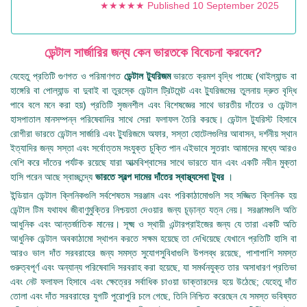
★★★★★ Published 10 September 2025
ডেন্টাল সার্জারির জন্য কেন ভারতকে বিবেচনা করবেন?
যেহেতু প্রতিটি গুণগত ও পরিমাণগত
ডেন্টাল ট্যুরিজম
ভারতে ক্রমশ বৃদ্ধি পাচ্ছে (থাইল্যান্ড বা
হাঙ্গেরি বা পোল্যান্ড বা দুবাই বা তুরস্কে ডেন্টাল ট্রিটমেন্ট এবং ট্যুরিজমের তুলনায় দ্রুত বৃদ্ধি
পাবে বলে মনে করা হয়) প্রতিটি সৃজনশীল এবং বিশেষজ্ঞের সাথে ভারতীয় দাঁতের ও ডেন্টাল
হাসপাতাল মানসম্পন্ন পরিষেবাদির সাথে সেরা ফলাফল তৈরি করছে। ডেন্টাল ট্যুরিস্ট হিসাবে
রোগীরা ভারতে ডেন্টাল সার্জারি এবং ট্যুরিজমে অফার, সস্তা হোটেলগুলির আবাসন, দর্শনীয় স্থান
ইত্যাদির জন্য সস্তা এবং সর্বোত্তম সংযুক্ত চুক্তি পান এইভাবে সুতরাং আমাদের মধ্যে আরও
বেশি করে দাঁতের পর্যটক রয়েছে যারা আত্মবিশ্বাসের সাথে ভারতে যান এবং একটি নবীন মুক্তা
হাসি পরেন আছে স্বাচ্ছন্দ্যে
ভারতে স্বল্প দামের দাঁতের স্বাস্থ্যসেবা ট্যুর
।
ইন্ডিয়ান ডেন্টাল ক্লিনিকগুলি সর্বশেষতম সরঞ্জাম এবং পরিকাঠামোগুলি সহ সজ্জিত ক্লিনিক হয়
ডেন্টাল টিম যথাযথ জীবাণুমুক্তির নিশ্চয়তা দেওয়ার জন্য চূড়ান্ত যত্ন নেয়। সরঞ্জামগুলি অতি
আধুনিক এবং আন্তর্জাতিক মানের। সূক্ষ্ম ও স্থায়ী এন্টারপ্রাইজের জন্য যে তারা একটি অতি
আধুনিক ডেন্টাল অবকাঠামো স্থাপন করতে সক্ষম হয়েছে তা দেখিয়েছে যেখানে প্রতিটি হাসি বা
আরও ভাল দাঁত সরবরাহের জন্য সমস্ত সুযোগসুবিধাগুলি উপলব্ধ রয়েছে, পাশাপাশি সমস্ত
গুরুত্বপূর্ণ এবং অন্যান্য পরিষেবাদি সরবরাহ করা হয়েছে, যা সমর্থনযুক্ত তার অসাধারণ প্রতিভা
এবং নেট ফলাফল হিসাবে এবং ক্ষেত্রের সর্বাধিক চাওয়া ডাক্তারদের হয়ে উঠেছে; যেহেতু দাঁত
তোলা এবং দাঁত সরবরাহের যুগটি পুরোপুরি চলে গেছে, তিনি নিশ্চিত করেছেন যে সমস্ত ভবিষ্যত