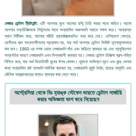
লেজার ডেন্টাল ট্রিটমেন্ট:
এটি আপনার মুখে আলোর রশ্মি তৈরি করার সাথে জড়িত। আলো
আপনার দন্তচিকিত্সাকে নির্ভুলতার সাথে সংক্রামিত অঞ্চলগুলি সরাতে সক্ষম করে। আক্রান্ত
স্থান নির্বীজন করে, আলোর মরীচি রক্তवाहকগুলিও বন্ধ করে দেয়। বেশিরভাগ ক্ষেত্রে,
রোগীদের অল্প সংবেদনশীলতার প্রয়োজন হয়, যার অর্থ আপনার ডেন্টাল ভিজিট তুলনামূলকভাবে
কম হবে। 1960 এর দশক থেকে লেজারগুলি দাঁত এবং মাড়িতে ব্যবহৃত হয় এবং প্রযুক্তিগত
অগ্রগতির কারণে লেজারগুলি এখন বিশ্বব্যাপী ব্যবহৃত হয়। লেজার ডেন্টাল চিকিত্সা স্বল্প-শক্তি
নিশ্চিত করে, যার অর্থ ডিভাইসটি মুখের উপর কোমল। পুরানো সংমিশ্রণ পূরণ এবং মুছে ফেলার
জন্য সংক্রামিত রুট খালগুলি সর্বাধিক ব্যবহৃত হয়, লেজারগুলি মুকুট দৈর্ঘ্য, হাড়ের আকৃতি এবং
মৌখিক অস্ত্রোপচারের জন্যও ব্যবহার করা যেতে পারে।
অস্ট্রেলিয়া থেকে মিঃ হ্যাঙ্ক স্টেফেন ভারতে ডেন্টাল সার্জারি
করার অভিজ্ঞতা ভাগ করে নিয়েছেন