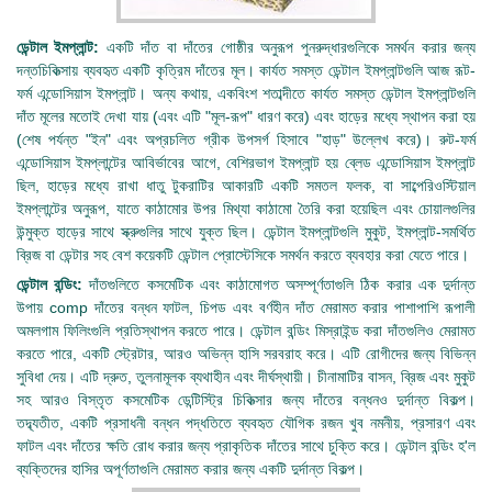
ডেন্টাল ইমপ্লান্ট:
একটি দাঁত বা দাঁতের গোষ্ঠীর অনুরূপ পুনরুদ্ধারগুলিকে সমর্থন করার জন্য
দন্তচিকিত্সায় ব্যবহৃত একটি কৃত্রিম দাঁতের মূল। কার্যত সমস্ত ডেন্টাল ইমপ্লান্টগুলি আজ রূট-
ফর্ম এন্ডোসিয়াস ইমপ্লান্ট। অন্য কথায়, একবিংশ শতাব্দীতে কার্যত সমস্ত ডেন্টাল ইমপ্লান্টগুলি
দাঁত মূলের মতোই দেখা যায় (এবং এটি "মূল-রূপ" ধারণ করে) এবং হাড়ের মধ্যে স্থাপন করা হয়
(শেষ পর্যন্ত "ইন" এবং অপ্রচলিত গ্রীক উপসর্গ হিসাবে "হাড়" উল্লেখ করে)। রুট-ফর্ম
এন্ডোসিয়াস ইমপ্লান্টের আবির্ভাবের আগে, বেশিরভাগ ইমপ্লান্ট হয় ব্লেড এন্ডোসিয়াস ইমপ্লান্ট
ছিল, হাড়ের মধ্যে রাখা ধাতু টুকরাটির আকারটি একটি সমতল ফলক, বা সাব্পেরিওস্টিয়াল
ইমপ্লান্টের অনুরূপ, যাতে কাঠামোর উপর মিথ্যা কাঠামো তৈরি করা হয়েছিল এবং চোয়ালগুলির
উন্মুক্ত হাড়ের সাথে স্ক্রুগুলির সাথে যুক্ত ছিল। ডেন্টাল ইমপ্লান্টগুলি মুকুট, ইমপ্লান্ট-সমর্থিত
ব্রিজ বা ডেন্টার সহ বেশ কয়েকটি ডেন্টাল প্রোস্টেসিকে সমর্থন করতে ব্যবহার করা যেতে পারে।
ডেন্টাল বন্ডিং:
দাঁতগুলিতে কসমেটিক এবং কাঠামোগত অসম্পূর্ণতাগুলি ঠিক করার এক দুর্দান্ত
উপায় comp দাঁতের বন্ধন ফাটল, চিপড এবং বর্ণহীন দাঁত মেরামত করার পাশাপাশি রূপালী
অমলগাম ফিলিংগুলি প্রতিস্থাপন করতে পারে। ডেন্টাল বন্ডিং মিস্রাইন্ড করা দাঁতগুলিও মেরামত
করতে পারে, একটি স্ট্রেটার, আরও অভিন্ন হাসি সরবরাহ করে। এটি রোগীদের জন্য বিভিন্ন
সুবিধা দেয়। এটি দ্রুত, তুলনামূলক ব্যথাহীন এবং দীর্ঘস্থায়ী। চীনামাটির বাসন, ব্রিজ এবং মুকুট
সহ আরও বিস্তৃত কসমেটিক ডেন্টিস্ট্রি চিকিত্সার জন্য দাঁতের বন্ধনও দুর্দান্ত বিকল্প।
তদ্ব্যতীত, একটি প্রসাধনী বন্ধন পদ্ধতিতে ব্যবহৃত যৌগিক রজন খুব নমনীয়, প্রসারণ এবং
ফাটল এবং দাঁতের ক্ষতি রোধ করার জন্য প্রাকৃতিক দাঁতের সাথে চুক্তি করে। ডেন্টাল বন্ডিং হ'ল
ব্যক্তিদের হাসির অপূর্ণতাগুলি মেরামত করার জন্য একটি দুর্দান্ত বিকল্প।