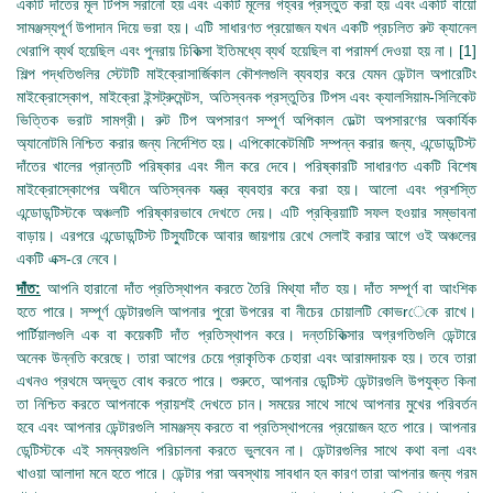
একটি দাঁতের মূল টিপস সরানো হয় এবং একটি মূলের গহ্বর প্রস্তুত করা হয় এবং একটি বায়ো
সামঞ্জস্যপূর্ণ উপাদান দিয়ে ভরা হয়। এটি সাধারণত প্রয়োজন যখন একটি প্রচলিত রুট ক্যানেল
থেরাপি ব্যর্থ হয়েছিল এবং পুনরায় চিকিত্সা ইতিমধ্যে ব্যর্থ হয়েছিল বা পরামর্শ দেওয়া হয় না। [1]
শিল্প পদ্ধতিগুলির স্টেটটি মাইক্রোসার্জিকাল কৌশলগুলি ব্যবহার করে যেমন ডেন্টাল অপারেটিং
মাইক্রোস্কোপ, মাইক্রো ইন্সট্রুমেন্টস, অতিস্বনক প্রস্তুতির টিপস এবং ক্যালসিয়াম-সিলিকেট
ভিত্তিক ভরাট সামগ্রী। রুট টিপ অপসারণ সম্পূর্ণ অপিকাল ডেল্টা অপসারণের অকার্যিক
অ্যানোটমি নিশ্চিত করার জন্য নির্দেশিত হয়। এপিকোকেটমিটি সম্পন্ন করার জন্য, এন্ডোডন্টিস্ট
দাঁতের খালের প্রান্তটি পরিষ্কার এবং সীল করে দেবে। পরিষ্কারটি সাধারণত একটি বিশেষ
মাইক্রোস্কোপের অধীনে অতিস্বনক যন্ত্র ব্যবহার করে করা হয়। আলো এবং প্রশস্তি
এন্ডোডন্টিস্টকে অঞ্চলটি পরিষ্কারভাবে দেখতে দেয়। এটি প্রক্রিয়াটি সফল হওয়ার সম্ভাবনা
বাড়ায়। এরপরে এন্ডোডন্টিস্ট টিস্যুটিকে আবার জায়গায় রেখে সেলাই করার আগে ওই অঞ্চলের
একটি এক্স-রে নেবে।
দাঁত:
আপনি হারানো দাঁত প্রতিস্থাপন করতে তৈরি মিথ্যা দাঁত হয়। দাঁত সম্পূর্ণ বা আংশিক
হতে পারে। সম্পূর্ণ ডেন্টারগুলি আপনার পুরো উপরের বা নীচের চোয়ালটি কোভrেকে রাখে।
পার্টিয়ালগুলি এক বা কয়েকটি দাঁত প্রতিস্থাপন করে। দন্তচিকিত্সার অগ্রগতিগুলি ডেন্টারে
অনেক উন্নতি করেছে। তারা আগের চেয়ে প্রাকৃতিক চেহারা এবং আরামদায়ক হয়। তবে তারা
এখনও প্রথমে অদ্ভুত বোধ করতে পারে। শুরুতে, আপনার ডেন্টিস্ট ডেন্টারগুলি উপযুক্ত কিনা
তা নিশ্চিত করতে আপনাকে প্রায়শই দেখতে চান। সময়ের সাথে সাথে আপনার মুখের পরিবর্তন
হবে এবং আপনার ডেন্টারগুলি সামঞ্জস্য করতে বা প্রতিস্থাপনের প্রয়োজন হতে পারে। আপনার
ডেন্টিস্টকে এই সমন্বয়গুলি পরিচালনা করতে ভুলবেন না। ডেন্টারগুলির সাথে কথা বলা এবং
খাওয়া আলাদা মনে হতে পারে। ডেন্টার পরা অবস্থায় সাবধান হন কারণ তারা আপনার জন্য গরম