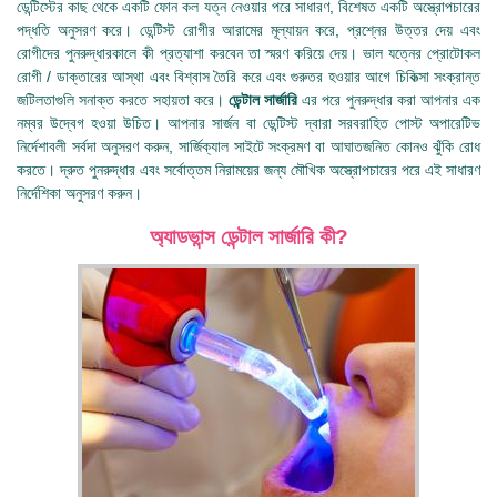
ডেন্টিস্টের কাছ থেকে একটি ফোন কল যত্ন নেওয়ার পরে সাধারণ, বিশেষত একটি অস্ত্রোপচারের
পদ্ধতি অনুসরণ করে। ডেন্টিস্ট রোগীর আরামের মূল্যায়ন করে, প্রশ্নের উত্তর দেয় এবং
রোগীদের পুনরুদ্ধারকালে কী প্রত্যাশা করবেন তা স্মরণ করিয়ে দেয়। ভাল যত্নের প্রোটোকল
রোগী / ডাক্তারের আস্থা এবং বিশ্বাস তৈরি করে এবং গুরুতর হওয়ার আগে চিকিত্সা সংক্রান্ত
জটিলতাগুলি সনাক্ত করতে সহায়তা করে।
ডেন্টাল সার্জারি
এর পরে পুনরুদ্ধার করা আপনার এক
নম্বর উদ্বেগ হওয়া উচিত। আপনার সার্জন বা ডেন্টিস্ট দ্বারা সরবরাহিত পোস্ট অপারেটিভ
নির্দেশাবলী সর্বদা অনুসরণ করুন, সার্জিক্যাল সাইটে সংক্রমণ বা আঘাতজনিত কোনও ঝুঁকি রোধ
করতে। দ্রুত পুনরুদ্ধার এবং সর্বোত্তম নিরাময়ের জন্য মৌখিক অস্ত্রোপচারের পরে এই সাধারণ
নির্দেশিকা অনুসরণ করুন।
অ্যাডভান্স ডেন্টাল সার্জারি কী?