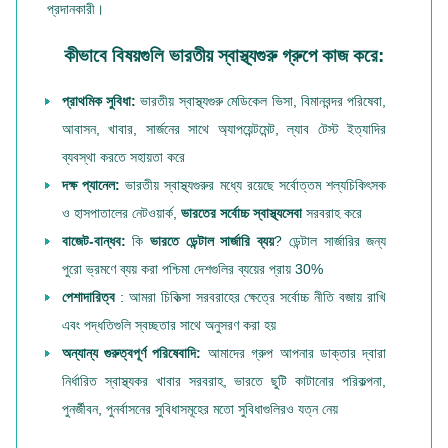
প্রদানকারী।
কীভাবে বিষয়গুলি ভারতীয় স্বাস্থ্যগুরু গ্রুপে কাজ করে:
প্রাথমিক সুবিধা:
ভারতীয় স্বাস্থ্যগুরু মেডিকেল ভিসা, বিমানবন্দর পরিষেবা,
আবাসন, খাবার, সার্জনের সাথে অ্যাপয়েন্টমেন্ট, ল্যাব টেস্ট ইত্যাদির
ব্যবস্থা করতে সহায়তা করে
দক্ষ প্যানেল:
ভারতীয় স্বাস্থ্যগুরুর মধ্যে রয়েছে সর্বোত্তম শল্যচিকিৎসক
ও হাসপাতালের নেটওয়ার্ক,
ভারতের সর্বোচ্চ স্বাস্থ্যসেবা
সরবরাহ করে
বাজেট-বান্ধব:
কি
ভারতে ডেন্টাল সার্জারি ব্যয়
? ডেন্টাল সার্জারির জন্য
পুরো ভ্রমণে ব্যয় করা পশ্চিমা দেশগুলির ব্যয়ের প্রায় 30%
পেশাদারিত্ব
: আমরা চিকিত্সা সরবরাহের ক্ষেত্রে সর্বোচ্চ নীতি বজায় রাখি
এবং পদ্ধতিগুলি স্বচ্ছতার সাথে অনুসরণ করা হয়
অন্যান্য গুরুত্বপূর্ণ পরিষেবাদি:
আমাদের গ্রুপ আপনার ডাক্তার দ্বারা
নির্ধারিত স্বাস্থ্যকর খাবার সরবরাহ, ভারতে ছুটি কাটানোর পরিকল্পনা,
পুনর্জীবন, পুনর্বাসনের সুবিধাসমূহের মতো সুবিধাগুলিরও যত্ন নেয়