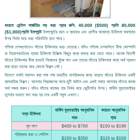
ভারতে ডেন্টাল সার্জারির গড় খরচ প্রায় রুপি. 40,000 ($500) প্রতি 80,000
($1,000)প্রতি ইমপ্লান্ট
ইমপ্লান্টের ধরন ও ব্যবহার এবং রোগীর অন্যান্য চিকিৎসা অবস্থার
উপর নির্ভর করে খরচ পরিবর্তিত হতে পারে।
পশ্চিমা দেশগুলোতেও দাঁতের চিকিৎসার খরচ বেড়েছে। যদিও পশ্চিমা দেশগুলিতে বীমা কোম্পানি
বা নিয়োগকর্তাদের দ্বারা চিকিৎসা চিকিত্সা কিছুর জন্য কভার করা যেতে পারে। অনেক বিদেশী
দাঁতের চিকিৎসার বীমা ছাড়াই নিজেদের খুঁজে পান এবং তাদের দাঁতের চিকিৎসার জন্য অর্থ প্রদান
করা ছাড়া তাদের আর কোনো বিকল্প নেই।
বিদেশে বসতি স্থাপন করা লক্ষ লক্ষ ভারতীয় নাগরিকদের জন্য ভারতে দাঁতের চিকিৎসা একটি
ব্যবহারিক বিকল্প। আপনার প্রিয়জনের সাথে ছুটি কাটান এবং একই সময়ে আপনার দাঁতের কাজে
অর্থ সঞ্চয় করুন। যদিও দাঁতের কাজের হার নির্ভর করে ডেন্টিস্টের উপর। মার্কিন যুক্তরাষ্ট্রের
তুলনায় ভারতে কত খরচ হয় তার একটি নমুনা এখানে।
মার্কিন যুক্তরাষ্ট্রে আনুমানিক
ভারতে আনুমানিক
দন্ত চিকিৎসা
খরচ
ব্যয়
মূল খাল
$400 to $700
$150 to $190
পরিষ্কার করা ও পোলিশ
$150 to $350
$115 to $150