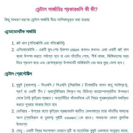
ডেন্টাল সার্জারির প্রকারগুলি কী কী?
কিছু সাধারণ ধরণের ডেন্টাল সার্জারি নীচে তালিকাভুক্ত করা হয়েছে:
এন্ডোডোনটিক সার্জারি
রুট খাল (পলিপেক্টমি এবং পলিপেক্টমি)
এপিকোকেটমি - একটি মূল-শেষ রিকশন ction কখনও কখনও একা একটি রুট খাল
ব্যথা উপশম করতে পর্যাপ্ত হবে না এবং দাঁতটির শেষে, শীর্ষ নামক, জিঙ্গিভালের মধ্য
দিয়ে প্রবেশ করে এবং রোগাক্রান্ত উপাদানটি সার্জিকালি বের করে মুছে ফেলা হবে।
ডেন্টাল প্রোস্টেটিক্স
মুকুট (ক্যাপস) - সিএমসি / পিএমসি (সিরামিক / চীনামাটির বাসন ধাতু সংমিশ্রণ),
স্বর্ণ বা একটি টিন / অ্যালুমিনিয়াম মিশ্রণ সহ বিভিন্ন বায়োম্পোপ্যাটিভ উপকরণ
থেকে তৈরি কৃত্রিম প্রচ্ছদ। অন্তর্নিহিত দাঁতগুলিকে এই স্থির পুনরুদ্ধারগুলি সমন্বিত
করতে পুনরায় আকার দিতে হবে
ভেনিয়ার - উপরের মতো কৃত্রিম প্রচ্ছদগুলি ব্যতীত কেবলমাত্র তারা দাঁতটির সামনের
অংশ (ল্যাবিয়াল বা বুকাল) পৃষ্ঠটি coverেকে রাখে। সাধারণত কেবল নান্দনিক
উদ্দেশ্যে
সেতু - একটি স্থির সংশ্লেষণ যেখানে দুটি বা ততোধিক মুকুট একসাথে সংযুক্ত থাকে,