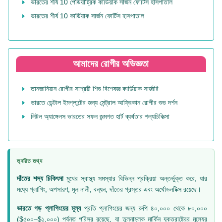
ভারতের শীর্ষ 10 পেডিয়াট্রিক কার্ডিয়াক সার্জন ফোর্টিস হাসপাতাল
ভারতের শীর্ষ 10 কার্ডিয়াক সার্জন ফোর্টিস হাসপাতাল
আমাদের রোগীর অভিজ্ঞতা
তানজানিয়ান রোগীর সাশ্রয়ী শিশু বিশেষজ্ঞ কার্ডিয়াক সার্জারি
ভারতে ডেন্টাল ইমপ্লান্টের জন্য সেন্ট্রাল আফ্রিকান রোগীর শুভ দর্শন
লিটল অ্যাঙ্গেলস ভারতের সফল জন্মগত হার্ট ব্যর্থতার শল্যচিকিত্সা
ত্বরিত তথ্য
দাঁতের শস্য চিকিৎসা
মুখের স্বাস্থ্য সমস্যার বিভিন্ন প্রক্রিয়া অন্তর্ভুক্ত করে, যার
মধ্যে প্লাগিং, অপসারণ, মূল নালী, বন্ধন, দাঁতের প্রস্তর এবং অর্থোডনটিক্স রয়েছে।
ভারতে গড় প্লাগিংয়ের মূল্য
প্রতি প্লাগিংয়ের জন্য রুপি ৪০,০০০ থেকে ৮০,০০০
($৫০০–$১,০০০) পর্যন্ত পরিসর রয়েছে, যা তুলনামূলক মার্কিন যুক্তরাষ্ট্রের মূল্যের