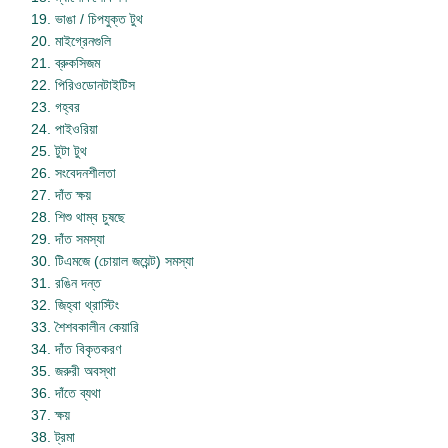
ভাঙা / চিপযুক্ত টুথ
মাইগ্রেনগুলি
ব্রুকসিজম
পিরিওডোনটাইটিস
গহ্বর
পাইওরিয়া
টুটা টুথ
সংবেদনশীলতা
দাঁত ক্ষয়
শিশু থাম্ব চুষছে
দাঁত সমস্যা
টিএমজে (চোয়াল জয়েন্ট) সমস্যা
রঙিন দন্ত
জিহ্বা থ্রাস্টিং
শৈশবকালীন কেয়ারি
দাঁত বিকৃতকরণ
জরুরী অবস্থা
দাঁতে ব্যথা
ক্ষয়
ট্রমা