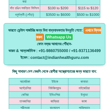
করা
দাঁত রঙিন সমন্বিত ফিলিংস
$100 to $200
$115 to $120
ধনুর্বন্ধনী (গোঁড়া)
$3500 to $6000
$500 to $1000
ভারতে ডেন্টাল সার্জারির জন্য বিনা বাধ্যবাধকতার উদ্ধৃতি পেতে:
এখানে ক্লিক
করুন
Whatsapp Us
ফোন নম্বর আমাদের পৌঁছান-
ভারত & আন্তর্জাতিক : +91-9860755000 / +91-9371136499
ইমেল : contact@indianhealthguru.com
কিছু সাধারণ দেশ যেগুলি থেকে রোগীরা অস্ত্রোপচারের জন্য ভারতে যান:
আমেরিকা
ইউকে
কানাডা
অস্ট্রেলিয়া
নিউজিল্যান্ড
নাইজেরিয়া
কেনিয়া
ইথিওপিয়া
উগান্ডা
তানজানিয়া
জাম্বিয়া
কঙ্গো
শ্রীলংকা
বাংলাদেশ
পাকিস্তান