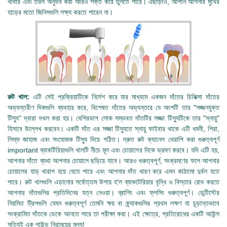
খাবার এবং তরল অনুভব করা আরও শক্ত করে তুলতে পারে। এছাড়াও, আপনি আপনার মুখের
হাড়ের মতো জিনিসগুলি লক্ষ্য করতে পারেন না।
রুট খাল:
এটি সেই প্রক্রিয়াটিকে নির্দেশ করে যার মাধ্যমে একজন দাঁতের চিকিত্সা দাঁতের
অভ্যন্তরীণ দিকগুলি ব্যবহার করে, বিশেষত দাঁতের অভ্যন্তরে যে অংশটি তার "সজ্জনযুক্ত
টিস্যু" দ্বারা দখল করা হয়। বেশিরভাগ লোক সম্ভবত দাঁতটির সজ্জা টিস্যুটিকে তার "স্নায়ু"
হিসাবে উল্লেখ করবেন। একটি দাঁত এর সজ্জা টিস্যুতে স্নায়ু ফাইবার থাকে এটি ধমনী, শিরা,
লিম্ফ জাহাজ এবং সংযোজক টিস্যু দিয়ে গঠিত। দ্রুত রুট ক্যানেল থেরাপি করা গুরুত্বপূর্ণ
important ব্যাকটিরিয়াগুলি খালটি নীচে মূল এবং চোয়ালের দিকে ভ্রমণ করবে। যদি এটি হয়,
আপনার দাঁতে ব্যথা আপনার চোয়ালে ছড়িয়ে যাবে। আরও গুরুত্বপূর্ণ, সংক্রমণের ফলে আপনার
চোয়ালের হাড় খারাপ হয়ে যেতে পারে এবং আপনার দাঁত ধারণ করে এমন কাঠামো দুর্বল হতে
পারে। রুট খালগুলি এড়ানোর সর্বোত্তম উপায় হ'ল ব্যাকটেরিয়ার বৃদ্ধি ও বিস্তার রোধ করতে
আপনার দাঁতগুলির প্রতিদিনের যত্ন নেওয়া। ব্রাশিং এবং ফ্লসিং গুরুত্বপূর্ণ। ডেন্টিস্টের
নিয়মিত ট্রিপগুলি যেমন গুরুত্বপূর্ণ তেমনি ক্ষয় বা ক্র্যাকগুলির প্রথম লক্ষণ যা চূড়ান্তভাবে
সংক্রামিত দাঁতকে ডেকে আনতে পারে তা পরীক্ষা করা। এই ক্ষেত্রে, প্রতিরোধের একটি আউন্স
সত্যিই এক পাউন্ড নিরাময়ের মূল্য!