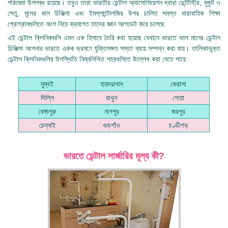
পরিষেবা উপলব্ধ রয়েছে। তবুও তারা ভারতীয় ডেন্টাল অ্যাসোসিয়েশন দ্বারা ডেন্টিস্ট্রি, মুকুট ও
সেতু, মূলের খাল চিকিত্সা এবং ইমপ্লান্টোলজির উপর চালিত সমস্ত ধারাবাহিক শিক্ষা
প্রোগ্রামগুলিতে অংশ নিয়ে ক্রমাগত তাদের জ্ঞান আপডেট করে চলেছে
এই ডেন্টাল ক্লিনিকগুলি এমন এক হিসাবে তৈরি করা হয়েছে যেখানে ভারতে ভাল মানের ডেন্টাল
চিকিত্সা আপনার ভারতে একক ভ্রমণে যুক্তিসঙ্গত সস্তা ব্যয়ে সম্পন্ন করা যায়। তালিকাভুক্ত
ডেন্টাল ক্লিনিকগুলির উপস্থিতি নিম্নলিখিত শহরগুলিতে উল্লেখ করা যেতে পারে:
মুম্বই
হায়দরাবাদ
কেরালা
দিল্লি
রাখুন
গোয়া
বেঙ্গালুরু
নাগপুর
জয়পুর
চেন্নাই
গুড়গাঁও
চণ্ডীগড়
ভারতে ডেন্টাল সার্জারির মূল্য কী?