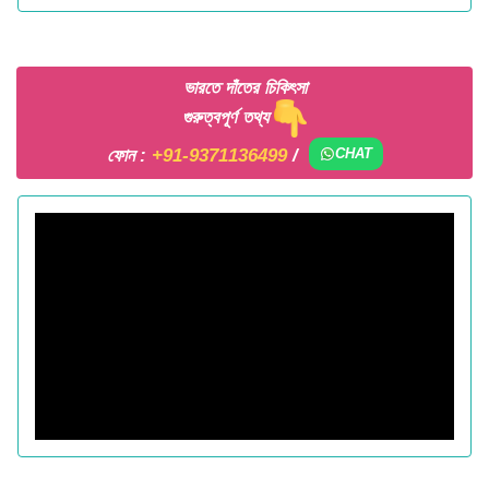
ভারতে দাঁতের চিকিৎসা
গুরুত্বপূর্ণ তথ্য
ফোন :
+91-9371136499
/
CHAT