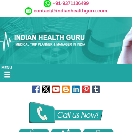
+91-9371136499
contact@indianhealthguru.com
MENU