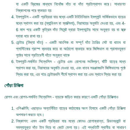
যা একটি ব্রিজের মাধ্যমে নিখোঁজ দাঁত বা দাঁত প্রতিস্থাপন করে। সাধারণত
নিষ্কাশনের পরে ব্যবহৃত হয়
ইমপ্লান্টস - একটি প্রক্রিয়া যার মধ্যে একটি টাইটানিয়াম ইমপ্লান্ট সার্জিকভাবে হাড়ের
মধ্যে স্থাপন করা হয় (ম্যান্ডিবল বা ম্যাক্সিলা), নিরাময়ের অনুমতি দেওয়া হয়, এবং 4-
6 মাস পরে একটি কৃত্রিম দাঁত সিমেন্ট দ্বারা ইমপ্লান্টের সাথে সংযুক্ত হয় বা স্ক্রু
দ্বারা ধরে রাখা হয়।
ডেন্টার (মিথ্যা দাঁত) - একটি আংশিক বা সম্পূর্ণ দাঁত তৈরির সেট যা ধাতব বা
প্লাস্টিকের গ্রাস্প ব্যবহার করে বা আঠালো ব্যবহার করে জিঙ্গিভাল বা প্রাসাদযুক্ত
পৃষ্ঠের সাথে প্রতিবেশী দাঁতে সংযুক্ত থাকে
ইমপ্লান্ট-সমর্থিত সিন্থেসিস - ডেন্টার এবং রোপনের সংমিশ্রণ, ঘাঁটি হাড়ের মধ্যে
স্থাপন করা হয়, নিরাময়ের অনুমতি দেওয়া হয়, এবং ধাতব সরঞ্জামগুলি জিঙ্গিভালের পৃষ্ঠে
স্থির করা হয়, এর পরে ডেন্টারগুলি শীর্ষে স্থাপন করা হয় এবং স্থানে স্থির করা হয়
গোঁড়া চিকিত্সা
রোপন এবং রোপন-সমর্থিত সিন্থেসিস - হাড়কে জড়িত করার কারণে একটি গোঁড়া চিকিত্সাও
এপিএক্টমি: এছাড়াও অন্তর্নিহিত হাড়ের কাঠামোর অংশ হিসাবে একটি গোঁড়া চিকিত্সা
অপসারণ করতে হবে।
নিষ্কাশন: এমন একটি প্রক্রিয়া যার মধ্যে কোনও রোগাক্রান্ত, রিডানড্যান্ট বা
সমস্যাযুক্ত দাঁত টান দিয়ে বা কেটে ফেলা হয়। এই পদ্ধতিটি স্থানীয় বা সাধারণ