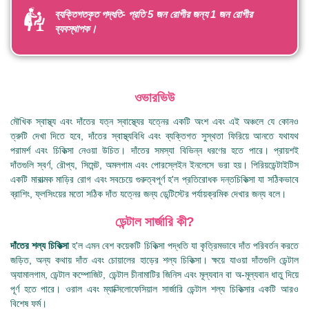
ব্যক্তিগতকৃত পদ্ধতি- প্রতি 5 জন রোগীর জন্য 1 জন রোগীর
ব্যবস্থাপক।
ওভারভিউ
মৌখিক স্বাস্থ্য এবং দাঁতের যত্ন স্বাস্থ্যের যত্নের একটি অংশ এবং এই অঞ্চলে যে কোনও
ত্রুটি দেখা দিতে হবে, দাঁতের স্বাস্থ্যবিধি এবং ব্যক্তিগত সুস্থতা ফিরিয়ে আনতে যথাযথ
পরামর্শ এবং চিকিত্সা নেওয়া উচিত। দাঁতের সমস্যা বিভিন্ন ধরণের হতে পারে। প্রায়শই
দাঁতগুলি স্বর্ণ, রৌপ্য, সিমেন্ট, অমলগাম এবং পোরস্লেইন ইনলেসে ভরা হয়। পিরিয়ডেন্টাইটিস
একটি মারাত্মক মাড়ির রোগ এবং সবচেয়ে গুরুত্বপূর্ণ হ'ল প্রতিরোধক দন্তচিকিত্সা যা সঠিকভাবে
ব্রাশিং, ফ্লসিংয়ের মতো সঠিক দাঁত যত্নের জন্য ডেন্টিস্টের পর্যায়ক্রমিক দেখার জন্য বলে।
ডেন্টাল সার্জারি কী?
দাঁতের শল্য চিকিত্সা
হ'ল এমন বেশ কয়েকটি চিকিত্সা পদ্ধতি যা কৃত্রিমভাবে দাঁত পরিবর্তন করতে
জড়িত, অন্য কথায় দাঁত এবং চোয়ালের হাড়ের শল্য চিকিত্সা। ক্ষয়ে যাওয়া দাঁতগুলি ডেন্টাল
অ্যামালগাম, ডেন্টাল কম্পোজিট, ডেন্টাল চীনামাটির জিনিস এবং মূল্যবান বা অ-মূল্যবান ধাতু দিয়ে
পূর্ণ হতে পারে। ওরাল এবং ম্যাক্সিলোফেসিয়াল সার্জারি ডেন্টাল শল্য চিকিত্সার একটি আরও
বিশেষ ফর্ম।