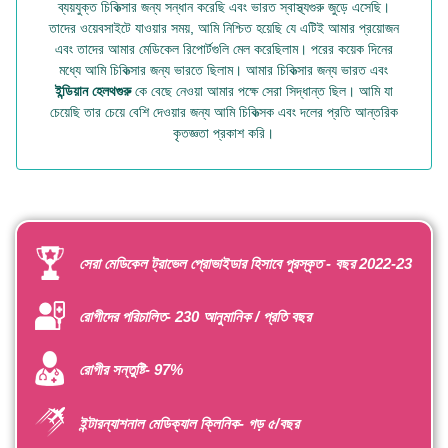
ব্যয়যুক্ত চিকিত্সার জন্য সন্ধান করেছি এবং ভারত স্বাস্থ্যগুরু জুড়ে এসেছি।
তাদের ওয়েবসাইটে যাওয়ার সময়, আমি নিশ্চিত হয়েছি যে এটিই আমার প্রয়োজন
এবং তাদের আমার মেডিকেল রিপোর্টগুলি মেল করেছিলাম। পরের কয়েক দিনের
মধ্যে আমি চিকিত্সার জন্য ভারতে ছিলাম। আমার চিকিত্সার জন্য ভারত এবং
ইন্ডিয়ান হেলথগুরু
কে বেছে নেওয়া আমার পক্ষে সেরা সিদ্ধান্ত ছিল। আমি যা
চেয়েছি তার চেয়ে বেশি দেওয়ার জন্য আমি চিকিত্সক এবং দলের প্রতি আন্তরিক
কৃতজ্ঞতা প্রকাশ করি।
সেরা মেডিকেল ট্রাভেল প্রোভাইডার হিসাবে পুরস্কৃত - বছর 2022-23
রোগীদের পরিচালিত- 230 আনুমানিক / প্রতি বছর
রোগীর সন্তুষ্টি- 97%
ইন্টারন্যাশনাল মেডিক্যাল ক্লিনিক- গড় ৫/বছর