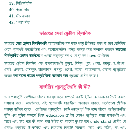
জিঞ্জিভাইটিস
প্রজ্ঞা দাঁত
দাঁত নাকাল
"পরা" দাঁত
ভারতের সেরা ডেন্টাল ক্লিনিক
ভারতের
সেরা ডেন্টাল ক্লিনিকগুলি
আন্তর্জাতিক দক্ষ দন্ত শল্য চিকিত্সার জন্য সাধারণ ডেন্টিস্ট্রি
থেকে প্রসাধনী দন্তচিকিত্সা এবং অর্থোডোনটিক্স পর্যন্ত সমস্ত কাজ সম্পাদন করছেন
ভারতের
শীর্ষস্থানীয় ডেন্টাল সার্জনদের
র একটি অত্যন্ত দক্ষ ও যোগ্য দল have রোগীদের
ভারতের ডেন্টাল ক্লিনিক এবং হাসপাতালগুলি মুম্বই, দিল্লি, পুনে, গোয়া, জয়পুর, চণ্ডীগড়,
কোচি, চেন্নাই, বেঙ্গালুরু, হায়দরাবাদ, নাগপুর, গুরুগাঁ, নয়েডা, আহমেদাবাদ, কেরালা প্রভৃতিতে
রয়েছে
কম দামের দাঁতের শল্যচিকিত্সা সরবরাহ করে
প্রতিটি রোগীর কাছে।
সার্জারির প্রস্তুতিগুলি কী কী?
ভাল প্রস্তুতি রোগীদের দাঁতের স্বাস্থ্য যত্ন সম্পর্কে একটি ইতিবাচক মনোভাব তৈরি করতে
সহায়তা করে। আদর্শভাবে, এই মনোভাবটি সারাজীবন অব্যাহত থাকবে, সর্বোত্তম মৌখিক
স্বাস্থ্য বাড়িয়ে তুলবে। রোগীদের প্রস্তুতির একটি গুরুত্বপূর্ণ দিক হচ্ছে দাঁতের প্রক্রিয়াগুলির
ঝুঁকি এবং সুবিধা সম্পর্কে শিক্ষা education রোগীর কোনও প্রক্রিয়া করার কারণগুলি এবং
আগে এবং তার পরে কী আশা করা উচিত তা আগেই বুঝতে হবে understand রোগীর যে
কোনও পদ্ধতির উপকারিতা এবং বিবেকের বিষয়টি বিবেচনা করার এবং সঠিক, সৎ এবং