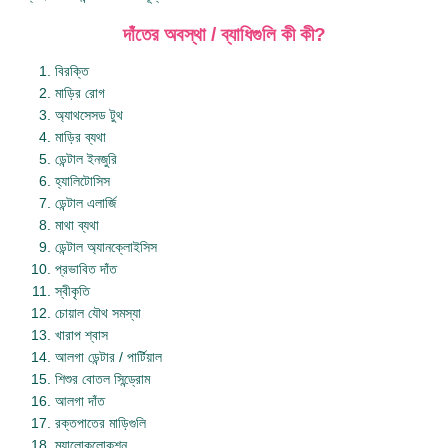
দাঁতের অবস্থা / ব্যাধিগুলি কী কী?
বিরক্তি
মাড়ির রোগ
অ্যাথসেসড টুথ
মাড়ির ব্যথা
ডেন্টাল ইনজুরি
হ্যালিটোসিস
ডেন্টাল এলার্জি
মাথা ব্যথা
ডেন্টাল অ্যানক্লোইসিস
প্রভাবিত দাঁত
স্বীকৃতি
চোয়াল যৌথ সমস্যা
খারাপ শ্বাস
আলগা ডেন্টার / পার্টিয়াল
শিশুর বোতল সিন্ড্রোম
আলগা দাঁত
রক্তপাতের মাড়িগুলি
ম্যালোকলোকশন