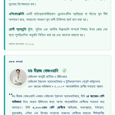
তুলনায় বিশেষভাবে কম।
এপিকোয়েক্টমি
একটি মাইক্রোসার্জিক্যাল এন্ডোডনটিক প্রক্রিয়া যা দাঁতের মূল শীর্ষ
অপসারণ করে, সাধারণত সাধারণ মূল নালী চিকিৎসা ব্যর্থ হলে করা হয়।
রোগী প্রস্তুতি
ঝুঁকি, সুবিধা এবং আর্থিক বিকল্পগুলি সম্পর্কে শিক্ষার উপর জোর দেয়
যাতে সুপরিচালিত অনুমতি নিশ্চিত করা হয় এবং আতংক কমানো হয়।
সর্বশেষ হালনাগাদ: মে ২০২৬
লেখক সম্পর্কে
ডাঃ ধীরাজ বোজওয়ানি
মেডিকেল কনটেন্ট রাইটার ও রিভিওয়ার
মেডিকেল ট্রাভেল অ্যাডভাইজার ও ইন্টারন্যাশনাল পেশেন্ট কাউন্সেলর
২৪+ বছরের অভিজ্ঞতা • ৫,০০০+ আন্তর্জাতিক রোগীর সহায়তা প্রদান
“
ডাঃ ধীরাজ বোজওয়ানি একজন মেডিকেল ট্রাভেল অ্যাডভাইজার, যিনি
২৪ বছরেরও বেশি
অভিজ্ঞতা
নিয়ে ভারতে চিকিৎসার জন্য আগত আন্তর্জাতিক রোগীদের সহায়তা করে
আসছেন। তিনি
৫,০০০-এরও বেশি রোগীকে
আফ্রিকা, মধ্যপ্রাচ্য, ইউরোপ,
যুক্তরাষ্ট্র, এশিয়া এবং বিশ্বের অন্যান্য অঞ্চলের রোগীদের ভারতের শীর্ষস্থানীয়