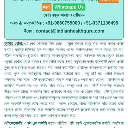
করুন
Whatsapp Us
ফোন নম্বর আমাদের পৌঁছান-
ভারত & আন্তর্জাতিক : +91-9860755000 / +91-9371136499
ইমেল : contact@indianhealthguru.com
ত্বরিত গোঁড়া:
এটি বেশ শোনাচ্ছে ঠিক যেমন - স্বল্প সময়ের মধ্যে দাঁত সোজা করার একটি
উপায়। দুর্দান্ত জিনিসটি হ'ল আপনাকে আপনার হাসির ফলাফলগুলিতে আপস করতে হবে না।
সঠিক কসমেটিক ডেন্টিস্টের সাহায্যে আপনি যুক্তিসঙ্গত ব্যয়ে সংক্ষিপ্ত সময়ের ফ্রেমে নিজের
পছন্দটি দেখতে পেতে পারেন। দাঁত সোজা করার উপায় অনুসন্ধান করার উদ্দেশ্যটি কেবল একটি
সুন্দর হাসি ছাড়িয়ে যাওয়া উচিত। দাঁত সোজা করা সঠিক চোয়ালের সারিবদ্ধতাকে উত্সাহিত করে
একটি সুষম এবং স্বাস্থ্যকর কামড় তৈরিতে সহায়তা করে। শুধু তাই নয়, সোজা দাঁতগুলি
পরিষ্কার করা সহজ, এটি ব্যাকটেরিয়ার আড়াল করা আরও শক্ত করে তোলে। আঁকাবাঁকা বা
জনাকীর্ণ দাঁতগুলি ক্ষয় এবং ক্ষতির সাথে আরও সমস্যা দেখা দেয়। শীর্ষে আঁকাবাঁকা দাঁতগুলি
নীচের অংশে তাদের অংশগুলির সাথে একত্রিত না হতে পারে এবং তদ্বিপরীত। এটি ত্বকে দাঁত
পরিধান থেকে টিএমজে এবং নিউরোমাসকুলার সমস্যাগুলিতে চিবানো বা কথা বলা থেকে শুরু করে
বেশ কয়েকটি সমস্যা তৈরি করতে পারে। অনেক ক্ষেত্রে, যাদের আঁকাবাঁকা দাঁত রয়েছে তারা
আসলে তাদের আঁকাবাঁকা দাঁত সম্পর্কিত দাঁতের সমস্যাগুলি চিকিত্সা করার জন্য তাদের সোজা
করার জন্য ব্যয় করার চেয়ে অনেক বেশি ব্যয় করতে পারে।
এপিকোকেটমি
:
এ
রুট এন্ড সার্জারি
নামেও পরিচিত, এটি একটি এন্ডোডোনটিক সার্জারি পদ্ধতি যা