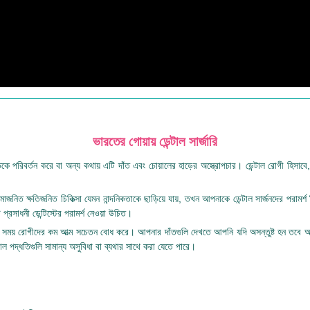
ভারতের গোয়ায় ডেন্টাল সার্জারি
তকে পরিবর্তন করে বা অন্য কথায় এটি দাঁত এবং চোয়ালের হাড়ের অস্ত্রোপচার। ডেন্টাল রোগী হিসাবে, এ
রমাজনিত ক্ষতিজনিত চিকিত্সা যেমন নান্দনিকতাকে ছাড়িয়ে যায়, তখন আপনাকে ডেন্টাল সার্জনদের পরামর্
প্রসাধনী ডেন্টিস্টের পরামর্শ নেওয়া উচিত।
্সার সময় রোগীদের কম আত্ম সচেতন বোধ করে। আপনার দাঁতগুলি দেখতে আপনি যদি অসন্তুষ্ট হন তবে আমাদ
 পদ্ধতিগুলি সামান্য অসুবিধা বা ব্যথার সাথে করা যেতে পারে।