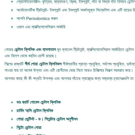
প্রোস্টোডোনটিক্স- কৃত্রিম, ব্যহ্যাবরণ, ব্রিজ, ইমপ্লান্ট, দাঁত বা মিথ্যা দাঁত হিসাবে ডেন্ট
অর্থোডোনটিক ট্রিটমেন্ট- ইমপ্লান্ট এবং ইমপ্লান্ট সমর্থনযুক্ত সিন্থেসিস এবং এটি হাড়ের চি
আপনি Periodontics করুন
ওরাল এবং ম্যাক্সিলোফেসিয়াল সার্জারি
গোয়ার
ডেন্টাল ক্লিনিক এবং হাসপাতাল
মূল ক্যানেল ট্রিটমেন্ট, ম্যাক্সিলোফেসিয়াল সার্জারিতে ডে
এবং বিদেশ থেকে বহুবিধ রোগী রয়েছে।
শিল্পের রাজ্যটি
শীর্ষ গোয়া ডেন্টাল ক্লিনিকস
শীর্ষস্থানীয় প্রান্ত প্রযুক্তি, সর্বশেষ প্রযুক্তি, 
পাওয়া যায় তা অনেক উন্নত এবং এটি রোগীদের বেছে নিতে আরও চিকিত্সার বিকল্প সরবরাহ করে।
আপনার কাছে কী কী পদ্ধতি উপলব্ধ এবং আপনার দাঁতের স্বাস্থ্যের জন্য সম্ভাব্য চ্যালেঞ্জগুলি 
ডাঃ হুবার্ট গোমেস ডেন্টাল ক্লিনিক
চার্মিন 'হাসি ডেন্টাল ক্লিনিক
গোয়া ডেন্টিস্ট - ড। পিমেন্টার ডেন্টাল অনুশীলন
পিন্টো ডেন্টাল গোয়া