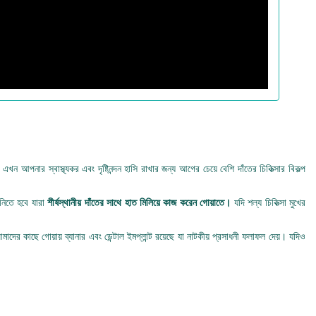
খন আপনার স্বাস্থ্যকর এবং দৃষ্টিনন্দন হাসি রাখার জন্য আগের চেয়ে বেশি দাঁতের চিকিত্সার বিকল্প
শ নিতে হবে যারা
শীর্ষস্থানীয় দাঁতের সাথে হাত মিলিয়ে কাজ করেন গোয়াতে।
যদি শল্য চিকিত্সা মুখের
ের কাছে গোয়ায় ব্যানার এবং ডেন্টাল ইমপ্লান্ট রয়েছে যা নাটকীয় প্রসাধনী ফলাফল দেয়। যদিও