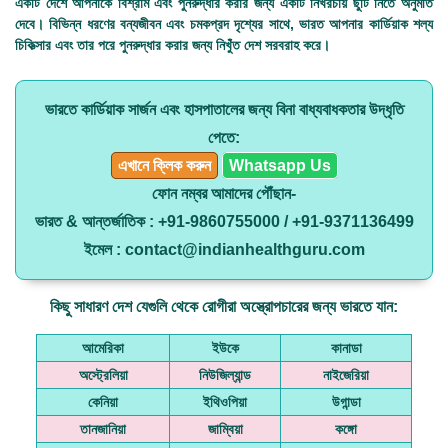
একটি দেশে আপনাকে বিশ্রাম এবং পুনরুদ্ধার করার জন্য একটি নিখরচায় ছুটি নিতে অনুমতি
দেবে। বিভিন্ন ধরণের বন্যজীবন এবং চমকপ্রদ দৃশ্যের সাথে, ভারত আপনার কার্ডিয়াক শল্য
চিকিত্সার এবং তার পরে পুনরুদ্ধার করার জন্য নিখুঁত দেশ সরবরাহ করে।
ভারতে কার্ডিয়াক সার্জন এবং হাসপাতালের জন্য বিনা বাধ্যবাধকতার উদ্ধৃতি
পেতে:
এখানে ক্লিক করুন
Whatsapp Us
ফোন নম্বর আমাদের পৌঁছান-
ভারত & আন্তর্জাতিক : +91-9860755000 / +91-9371136499
ইমেল : contact@indianhealthguru.com
কিছু সাধারণ দেশ যেগুলি থেকে রোগীরা অস্ত্রোপচারের জন্য ভারতে যান:
আমেরিকা
ইউকে
কানাডা
অস্ট্রেলিয়া
নিউজিল্যান্ড
নাইজেরিয়া
কেনিয়া
ইথিওপিয়া
উগান্ডা
তানজানিয়া
জাম্বিয়া
কঙ্গো