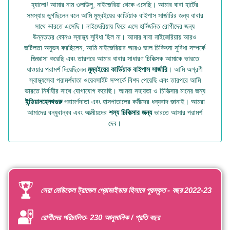
হ্যালো! আমার নাম ওলাউলু, নাইজেরিয়া থেকে এসেছি। আমার বাবা হার্টের
সমস্যায় ভুগছিলেন বলে আমি মুম্বইয়ের কার্ডিয়াক বাইপাস সার্জারির জন্য বাবার
সাথে ভারতে এসেছি। নাইজেরিয়ায় ফিরে এসে হার্টজনিত রোগীদের জন্য
উন্নততর কোনও স্বাস্থ্য সুবিধা ছিল না। আমার বাবা নাইজেরিয়ায় আরও
জটিলতা অনুভব করছিলেন, আমি নাইজেরিয়ার আরও ভাল চিকিৎসা সুবিধা সম্পর্কে
জিজ্ঞাসা করেছি এবং তারপরে আমার বাবার সাধারণ চিকিত্সক আমাকে ভারতে
যাওয়ার পরামর্শ দিয়েছিলেন
মুম্বইয়ের কার্ডিয়াক বাইপাস সার্জারি
। আমি অগ্রণী
স্বাস্থ্যসেবা পরামর্শদাতা ওয়েবসাইট সম্পর্কে বিশদ পেয়েছি এবং তারপরে আমি
ভারতে নির্বাহীর সাথে যোগাযোগ করেছি। আমরা সহায়তা ও চিকিত্সার মানের জন্য
ইন্ডিয়ানহেলথগুরু
পরামর্শদাতা এবং হাসপাতালের কর্মীদের ধন্যবাদ জানাই। আমরা
আমাদের বন্ধুবান্ধব এবং আত্মীয়দের
শল্য চিকিত্সার জন্য
ভারতে আসার পরামর্শ
দেব।
সেরা মেডিকেল ট্রাভেল প্রোভাইডার হিসাবে পুরস্কৃত - বছর 2022-23
রোগীদের পরিচালিত- 230 আনুমানিক / প্রতি বছর