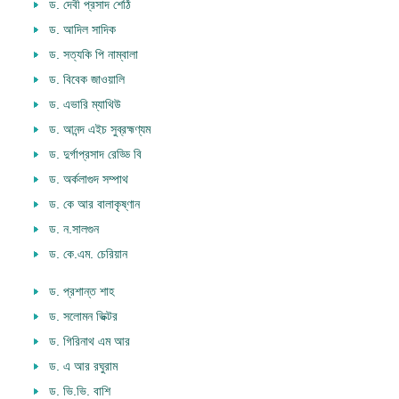
ড. দেবী প্রসাদ শেঠি
ড. আদিল সাদিক
ড. সত্যকি পি নাম্বালা
ড. বিবেক জাওয়ালি
ড. এভারি ম্যাথিউ
ড. আনন্দ এইচ সুব্রহ্মণ্যম
ড. দুর্গাপ্রসাদ রেড্ডি বি
ড. অর্কলাগুদ সম্পাথ
ড. কে আর বালাকৃষ্ণান
ড. ন.সালগুন
ড. কে.এম. চেরিয়ান
ড. প্রশান্ত শাহ
ড. সলোমন ভিক্টর
ড. গিরিনাথ এম আর
ড. এ আর রঘুরাম
ড. ভি.ভি. বাশি