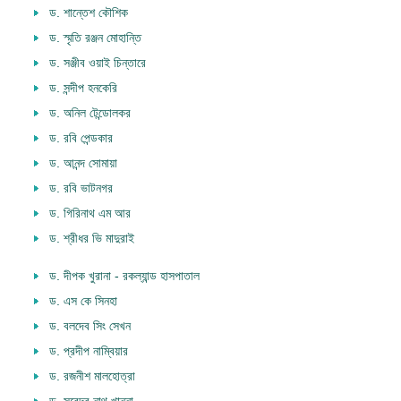
ড. শান্তেশ কৌশিক
ড. স্মৃতি রঞ্জন মোহান্তি
ড. সঞ্জীব ওয়াই চিন্তারে
ড. সন্দীপ হনকেরি
ড. অনিল টেন্ডোলকর
ড. রবি পেন্ডকার
ড. আনন্দ সোমায়া
ড. রবি ভাটনগর
ড. গিরিনাথ এম আর
ড. শ্রীধর ভি মাদুরাই
ড. দীপক খুরানা - রকল্যান্ড হাসপাতাল
ড. এস কে সিনহা
ড. বলদেব সিং সেখন
ড. প্রদীপ নাম্বিয়ার
ড. রজনীশ মালহোত্রা
ড. সুরেন্দ্র নাথ খান্না