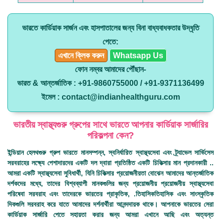
ভারতে কার্ডিয়াক সার্জন এবং হাসপাতালের জন্য বিনা বাধ্যবাধকতার উদ্ধৃতি
পেতে:
এখানে ক্লিক করুন
Whatsapp Us
ফোন নম্বর আমাদের পৌঁছান-
ভারত & আন্তর্জাতিক : +91-9860755000 / +91-9371136499
ইমেল : contact@indianhealthguru.com
ভারতীয় স্বাস্থ্যগুরু গ্রুপের সাথে ভারতে আপনার কার্ডিয়াক সার্জারির
পরিকল্পনা কেন?
ইন্ডিয়ান হেলথগুরু
গ্রুপ ভারতে মানসম্পন্ন, স্বনির্ধারিত স্বাস্থ্যসেবা এবং ট্র্যাভেল সার্ভিসেস
সরবরাহের লক্ষ্যে পেশাদারদের একটি দল দ্বারা প্রতিষ্ঠিত একটি চিকিত্সার মান প্রদানকারী ..
আমরা একটি স্বাস্থ্যসেবা সুবিধার্থী, যিনি চিকিত্সার প্রয়োজনীয়তা বোঝেন আমাদের আন্তর্জাতিক
দর্শকদের মধ্যে, তাদের বিশ্বব্যাপী মানকগুলির জন্য প্রয়োজনীয় প্রয়োজনীয় স্বাস্থ্যসেবা
পরিষেবা সরবরাহ এবং তাদেরকে ভারতের প্রাকৃতিক, .তিহাসিকতিহাসিক এবং সাংস্কৃতিক
দিকগুলি সরবরাহ করে যাতে আমাদের দর্শনার্থীরা আনন্দদায়ক থাকে। আপনাকে
ভারতের সেরা
কার্ডিয়াক সার্জারি
পেতে সহায়তা করার জন্য আমরা এখানে আছি এবং অত্যন্ত