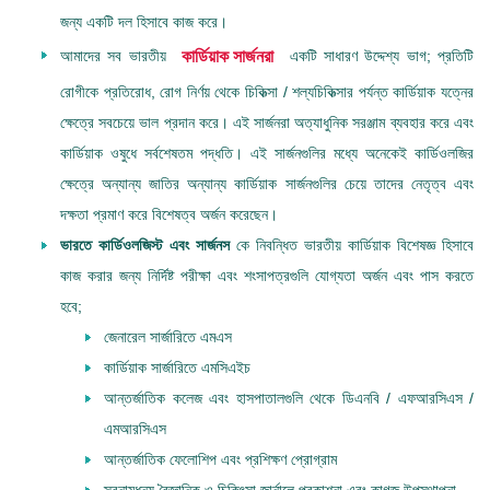
জন্য একটি দল হিসাবে কাজ করে।
আমাদের সব ভারতীয়
একটি সাধারণ উদ্দেশ্য ভাগ; প্রতিটি
কার্ডিয়াক সার্জনরা
রোগীকে প্রতিরোধ, রোগ নির্ণয় থেকে চিকিত্সা / শল্যচিকিত্সার পর্যন্ত কার্ডিয়াক যত্নের
ক্ষেত্রে সবচেয়ে ভাল প্রদান করে। এই সার্জনরা অত্যাধুনিক সরঞ্জাম ব্যবহার করে এবং
কার্ডিয়াক ওষুধে সর্বশেষতম পদ্ধতি। এই সার্জনগুলির মধ্যে অনেকেই কার্ডিওলজির
ক্ষেত্রে অন্যান্য জাতির অন্যান্য কার্ডিয়াক সার্জনগুলির চেয়ে তাদের নেতৃত্ব এবং
দক্ষতা প্রমাণ করে বিশেষত্ব অর্জন করেছেন।
ভারতে কার্ডিওলজিস্ট এবং সার্জনস
কে নিবন্ধিত ভারতীয় কার্ডিয়াক বিশেষজ্ঞ হিসাবে
কাজ করার জন্য নির্দিষ্ট পরীক্ষা এবং শংসাপত্রগুলি যোগ্যতা অর্জন এবং পাস করতে
হবে;
জেনারেল সার্জারিতে এমএস
কার্ডিয়াক সার্জারিতে এমসিএইচ
আন্তর্জাতিক কলেজ এবং হাসপাতালগুলি থেকে ডিএনবি / এফআরসিএস /
এমআরসিএস
আন্তর্জাতিক ফেলোশিপ এবং প্রশিক্ষণ প্রোগ্রাম
স্বনামধন্য বৈজ্ঞানিক ও চিকিৎসা জার্নালে প্রকাশনা এবং কাগজ উপস্থাপনা