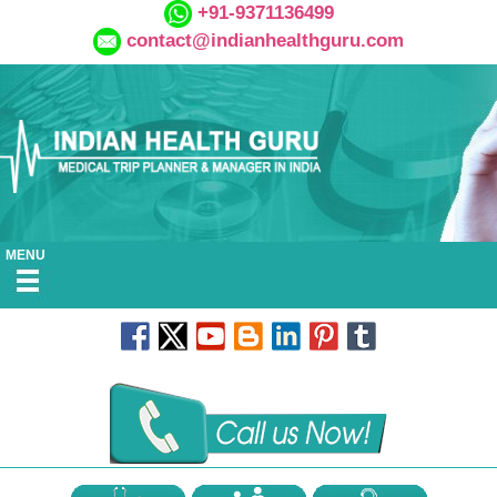
+91-9371136499
contact@indianhealthguru.com
MENU