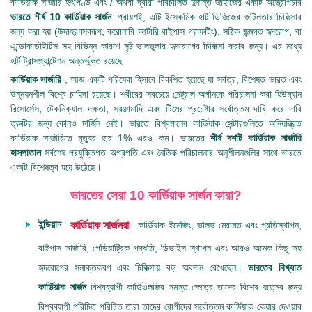
কার্ডিয়াক সার্জারি হৃৎপিণ্ড এবং / অথবা দ্বারা পরিচালিত দুর্দান্ত জাহাজের একটি অস্ত্রোপচার
ভারতে শীর্ষ 10 কার্ডিয়াক সার্জন
. প্রায়শই, এটি ইস্কেমিক হার্ট ডিজিজের জটিলতার চিকিত্সার
জন্য করা হয় (উদাহরণস্বরূপ, করোনারি আর্টারি বাইপাস গ্রাফটিং), সঠিক জন্মগত হৃদরোগ, বা
এন্ডোকার্ডাইটিস সহ বিভিন্ন কারণে সৃষ্ট ভালভুলার হৃদরোগের চিকিত্সা করার জন্য। এর মধ্যে
হার্ট ট্রান্সপ্ল্যান্টেশন অন্তর্ভুক্ত রয়েছে
কার্ডিয়াক সার্জারি
, আজ একটি পরিষেবা হিসাবে বিকশিত হয়েছে যা সর্বত্র, বিশেষত ভারত এবং
উন্নয়নশীল বিশ্বে চাহিদা রয়েছে। শরীরের সবচেয়ে সেন্ট্রাল অর্গানকে পরিচালনা করা হিউম্যান
রিসোর্সেস, টেকনিক্যাল দক্ষতা, সরঞ্জামাদি এবং টিমের প্রচেষ্টার সর্বোত্তম দাবি করে দাবি
ত্রুটির জন্য কোনও মার্জিন নেই। ভারতে বিশ্বমানের কার্ডিয়াক সেন্টারগুলিতে অনিয়ন্ত্রিত
কার্ডিয়াক সার্জারিতে মৃত্যুর হার 1% এরও কম। ভারতের
শীর্ষ দশটি কার্ডিয়াক সার্জারি
হাসপাতাল
সর্বশেষ প্রযুক্তিগত অগ্রগতি এবং নৈতিক পরিচালনার অনুশীলনগুলির সাথে ভারতে
একটি বিশেষত্ব হয়ে উঠেছে।
ভারতের সেরা 10 কার্ডিয়াক সার্জন কারা?
ইন্ডিয়ান
কার্ডিয়াক ইমেজিং, ভালভ মেরামত এবং প্রতিস্থাপন,
কার্ডিয়াক সার্জনরা
বাইপাস সার্জারি, পেডিয়াট্রিক পদ্ধতি, ডিভাইস স্থাপন এবং আরও অনেক কিছু সহ
হৃদরোগের সনাক্তকরণ এবং চিকিত্সায় বড় অবদান রেখেছেন।
ভারতের বিখ্যাত
কার্ডিয়াক সার্জন
বিশ্বব্যাপী কার্ডিওলজির সমস্ত ক্ষেত্রে তাদের বিশেষ যত্নের জন্য
বিশ্বব্যাপী পরিচিত পরিচিত তারা তাদের রোগীদের সর্বোত্তম কার্ডিয়াক কেয়ার দেওয়ার