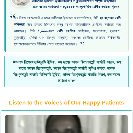
মেডিকেল ট্রাভেল অ্যাডভাইজার ও ইন্টারন্যাশনাল পেশেন্ট কাউন্সেলর
২৪+ বছরের অভিজ্ঞতা • ৫,০০০+ আন্তর্জাতিক রোগীর সহায়তা প্রদান
“
ডাঃ ধীরাজ বোজওয়ানি একজন মেডিকেল ট্রাভেল অ্যাডভাইজার, যিনি
২৪ বছরেরও বেশি
অভিজ্ঞতা
নিয়ে ভারতে চিকিৎসার জন্য আগত আন্তর্জাতিক রোগীদের সহায়তা করে
আসছেন। তিনি
৫,০০০-এরও বেশি রোগীকে
আফ্রিকা, মধ্যপ্রাচ্য, ইউরোপ,
যুক্তরাষ্ট্র, এশিয়া এবং বিশ্বের অন্যান্য অঞ্চলের রোগীদের ভারতের শীর্ষস্থানীয়
”
হাসপাতালগুলোতে চিকিৎসা পেতে সহায়তা করেছেন।
#ভালভ রিপ্লেসমেন্টসুরজি ইন্ডিয়া, কম দামের ভালভ রিপ্লেসমেন্ট সার্জারি ভারত, কম
দামের ভালভ রিপ্লেসমেন্ট, ভালভ রিপ্লেসমেন্ট সার্জারি সুবিধা ভারত, ভালভ
রিপ্লেসমেন্ট সার্জারি রিসিভারি ইন্ডিয়া, ভালভ রিপ্লেসমেন্ট সার্জারি বিকল্প, কম দামের
চিকিত্সা ভারত
Listen to the Voices of Our Happy Patients