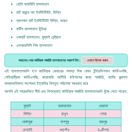
হোলি ফ্যামিলি হাসপাতাল
হার্ট অ্যান্ড লাং ইনস্টিটিউট, দিল্লি
ন্যাশনাল হার্ট ইনস্টিটিউট দিল্লি, ভারত
ফর্টিস হাসপাতাল ইন্ডিয়া
ওকহার্ট হাসপাতাল, মুম্বাই সেন্ট্রাল
এসআরসিসি শিশু হাসপাতাল
ভারতের সেরা কার্ডিয়াক সার্জারি হাসপাতালের পরামর্শ নিন
:
এখানে ক্লিক করুন
এই হাসপাতালগুলি হ'ল কার্ডিয়াক কেয়ারের সমস্ত দিক যেমন ইন্টারভিশনাল কার্ডিওলজি,
পেডিয়াট্রিক কার্ডিওলজি, করোনারি আর্টারি বাইপাসের জন্য সার্জারি, হার্টের জন্মগত
অস্বাভাবিকতা সংশোধন ইত্যাদির বিস্তৃত পরিসেবা সরবরাহ করে
আপনি এই শহরগুলিতে শীর্ষ এবং বিশ্বখ্যাত কার্ডিয়াক সার্জারি হাসপাতালগুলি খুঁজে পেতে পারেন;
মুম্বই
হায়দরাবাদ
কেরালা
দিল্লি
রাখুন
গোয়া
বেঙ্গালুরু
নাগপুর
জয়পুর
চেন্নাই
গুড়গাঁও
চণ্ডীগড়