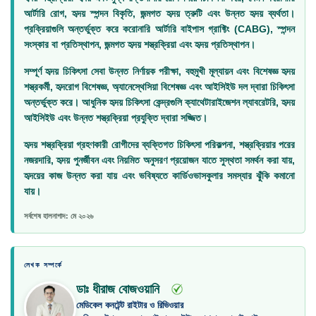
আর্টারি রোগ, হৃদয় স্পন্দন বিকৃতি, জন্মগত হৃদয় ত্রুটি এবং উন্নত হৃদয় ব্যর্থতা।
প্রক্রিয়াগুলি অন্তর্ভুক্ত করে করোনারি আর্টারি বাইপাস গ্রাফ্টিং (CABG), স্পন্দন
সংস্কার বা প্রতিস্থাপন, জন্মগত হৃদয় শস্ত্রক্রিয়া এবং হৃদয় প্রতিস্থাপন।
সম্পূর্ণ হৃদয় চিকিৎসা সেবা
উন্নত নির্ণায়ক পরীক্ষা, বহুমুখী মূল্যায়ন এবং বিশেষজ্ঞ হৃদয়
শস্ত্রকর্মী, হৃদরোগ বিশেষজ্ঞ, অ্যানেস্থেসিয়া বিশেষজ্ঞ এবং আইসিইউ দল দ্বারা চিকিৎসা
অন্তর্ভুক্ত করে। আধুনিক হৃদয় চিকিৎসা কেন্দ্রগুলি ক্যাথেটারাইজেশন ল্যাবরেটরি, হৃদয়
আইসিইউ এবং উন্নত শস্ত্রক্রিয়া প্রযুক্তি দ্বারা সজ্জিত।
হৃদয় শস্ত্রক্রিয়া গ্রহণকারী রোগীদের
ব্যক্তিগত চিকিৎসা পরিকল্পনা, শস্ত্রক্রিয়ার পরের
নজরদারি, হৃদয় পুনর্জীবন এবং নিয়মিত অনুসরণ প্রয়োজন যাতে সুস্থতা সমর্থন করা যায়,
হৃদয়ের কাজ উন্নত করা যায় এবং ভবিষ্যতে কার্ডিওভাসকুলার সমস্যার ঝুঁকি কমানো
যায়।
সর্বশেষ হালনাগাদ: মে ২০২৬
লেখক সম্পর্কে
ডাঃ ধীরাজ বোজওয়ানি
মেডিকেল কনটেন্ট রাইটার ও রিভিওয়ার