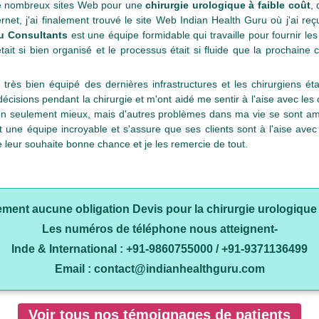
é de nombreux sites Web pour une
chirurgie urologique à faible coût
,
t, j'ai finalement trouvé le site Web Indian Health Guru où j'ai reçu
ru Consultants
est une équipe formidable qui travaille pour fournir les
était si bien organisé et le processus était si fluide que la prochaine
 très bien équipé des dernières infrastructures et les chirurgiens é
isions pendant la chirurgie et m'ont aidé me sentir à l'aise avec les c
on seulement mieux, mais d'autres problèmes dans ma vie se sont amél
 une équipe incroyable et s'assure que ses clients sont à l'aise avec
e leur souhaite bonne chance et je les remercie de tout.
ement aucune obligation Devis pour la chirurgie urologique
Les numéros de téléphone nous atteignent-
Inde & International : +91-9860755000 / +91-9371136499
Email : contact@indianhealthguru.com
Voir tous nos témoignages de patients