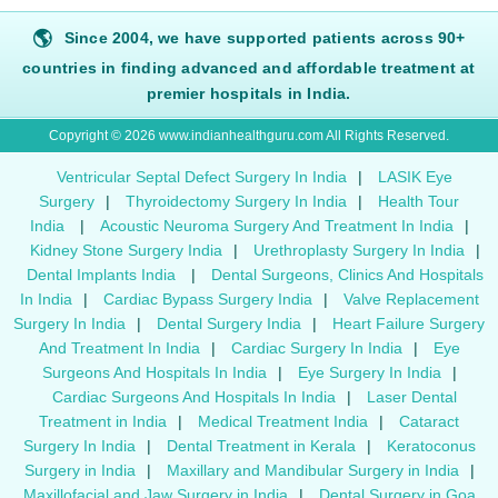
🌎
Since 2004, we have supported patients across 90+
countries in finding advanced and affordable treatment at
premier hospitals in India.
Copyright © 2026 www.indianhealthguru.com All Rights Reserved.
Ventricular Septal Defect Surgery In India
|
LASIK Eye
Surgery
|
Thyroidectomy Surgery In India
|
Health Tour
India
|
Acoustic Neuroma Surgery And Treatment In India
|
Kidney Stone Surgery India
|
Urethroplasty Surgery In India
|
Dental Implants India
|
Dental Surgeons, Clinics And Hospitals
In India
|
Cardiac Bypass Surgery India
|
Valve Replacement
Surgery In India
|
Dental Surgery India
|
Heart Failure Surgery
And Treatment In India
|
Cardiac Surgery In India
|
Eye
Surgeons And Hospitals In India
|
Eye Surgery In India
|
Cardiac Surgeons And Hospitals In India
|
Laser Dental
Treatment in India
|
Medical Treatment India
|
Cataract
Surgery In India
|
Dental Treatment in Kerala
|
Keratoconus
Surgery in India
|
Maxillary and Mandibular Surgery in India
|
Maxillofacial and Jaw Surgery in India
|
Dental Surgery in Goa