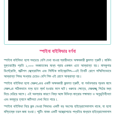
স্পাইনা বাইফিডার বর্ণনা
স্পাইনা বাইফিডা হলো সবচেয়ে বেশি দেখা যাওয়া স্থায়ীভাবে অক্ষমকারী জন্মগত ত্রুটি। মার্কিন
যুক্তরাষ্ট্রে প্রতি ১,০০০ নবজাতকের মধ্যে প্রায় একজন এতে আক্রান্ত হয়। মাসকুলার
ডিস্ট্রোফি, মাল্টিপল স্ক্লেরোসিস এবং সিস্টিক ফাইব্রোসিস—এই তিনটি রোগে সম্মিলিতভাবে
আক্রান্ত শিশুর সংখ্যার চেয়েও বেশি শিশু এই রোগে আক্রান্ত হয়।
স্পাইনা বাইফিডা হলো মেরুদণ্ডের একটি অক্ষমকারী জন্মগত ত্রুটি, যা গর্ভাবস্থার প্রথম মাসে
মেরুদণ্ড সঠিকভাবে বন্ধ হতে ব্যর্থ হওয়ার ফলে ঘটে। গুরুতর ক্ষেত্রে, মেরুরজ্জু পিঠের মধ্য
দিয়ে বেরিয়ে আসে। এই অবস্থার কারণে নিম্ন অঙ্গে বিভিন্ন মাত্রার পক্ষাঘাত ও অনুভূতিহীনতা
এবং মলমূত্র ত্যাগে জটিলতা দেখা দিতে পারে।.
স্পাইনা বাইফিডা নিয়ে জন্ম নেওয়া শিশুদের একটি বড় অংশের হাইড্রোসেফালাস থাকে, যা হলো
মস্তিষ্কে তরল জমা হওয়া। শান্টিং নামক একটি অস্ত্রোপচার পদ্ধতির মাধ্যমে হাইড্রোসেফালাস