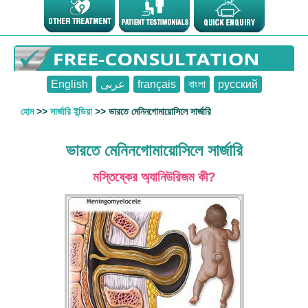
English
عربى
français
বাংলা
русский
হোম
>>
সার্জারি ইন্ডিয়া
>> ভারতে মেনিনগোমায়োসিলে সার্জারি
ভারতে মেনিনগোমায়োসিলে সার্জারি
মস্তিষ্কের অ্যানিউরিজম কী?