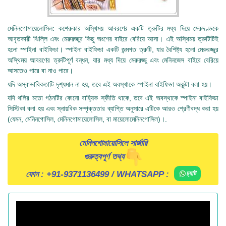
মেনিনগোমায়েলোসিল: কশেরুকার অস্থিময় আবরণের একটি ত্রুটির মধ্য দিয়ে মেরুদণ্ডকে
আবৃতকারী ঝিল্লি এবং মেরুরজ্জুর কিছু অংশের বাইরে বেরিয়ে আসা। এই অস্থিময় ত্রুটিটিই
হলো স্পাইনা বাইফিডা। স্পাইনা বাইফিডা একটি জন্মগত ত্রুটি, যার বৈশিষ্ট্য হলো মেরুরজ্জুর
অস্থিময় আবরণের ত্রুটিপূর্ণ বন্ধন, যার মধ্য দিয়ে মেরুরজ্জু এবং মেনিনজেস বাইরে বেরিয়ে
আসতেও পারে বা নাও পারে।
যদি অস্বাভাবিকতাটি দৃশ্যমান না হয়, তবে এই অবস্থাকে স্পাইনা বাইফিডা অকুল্টা বলা হয়।
যদি থলির মতো গঠনটির কোনো বাহ্যিক স্ফীতি থাকে, তবে এই অবস্থাকে স্পাইনা বাইফিডা
সিস্টিকা বলা হয় এবং স্নায়বিক সম্পৃক্ততার ব্যাপ্তি অনুসারে এটিকে আরও শ্রেণীবদ্ধ করা হয়
(যেমন, মেনিনগোসিল, মেনিনগোমায়েলোসিল, বা মায়েলোমেনিনগোসিল)।.
মেনিনগোমায়োসিলে সার্জারি
গুরুত্বপূর্ণ তথ্য
ফোন :
+91-9371136499
/ WHATSAPP :
চ্যাট