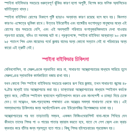
স্পাইনা বাইফিডার সবচেয়ে গুরুত্বপূর্ণ ঝুঁকির কারণ হলো অপুষ্টি, বিশেষ করে ফলিক অ্যাসিডের
ঘাটতিযুক্ত খাদ্য।
স্পাইনা বাইফিডা রোগের বিকাশে পুষ্টি ছাড়াও অন্যান্য কারণ রয়েছে বলে মনে হয়। জিনগত
কারণও এক্ষেত্রে ভূমিকা রাখে। উত্তর ইউরোপীয় এবং হাঙ্গেরীয় বংশোদ্ভূত মানুষদের মধ্যে এই
রোগের হার সবচেয়ে বেশি, এবং এই অবস্থাটি পরিবারে বংশানুক্রমিকভাবে দেখা যাওয়ার
প্রবণতা রয়েছে, যদিও তা সবসময় ঘটে না। প্রকৃতপক্ষে, স্পাইনা বাইফিডা আক্রান্ত ৯০ থেকে
৯৫ শতাংশ শিশু এমন মায়েদের গর্ভে জন্মায় যাদের অন্য কোনো সন্তান নেই বা পরিবারের অন্য
কারো এই ত্রুটি নেই।
স্পাইনা বাইফিডার চিকিৎসা
মেনিনগোসিল, যা মেরুদণ্ডকে প্রভাবিত করে না, সাধারণত অস্ত্রোপচারের মাধ্যমে সারিয়ে তুলে
মেরুদণ্ডের স্বাভাবিক কার্যকারিতা বজায় রাখা যায়।
যখন কোনো শিশু স্পাইনা বাইফিডার সবচেয়ে গুরুতর রূপ নিয়ে জন্মায়, তখন সাধারণত জন্মের ৪৮
ঘণ্টার মধ্যেই তার অস্ত্রোপচার করা হয়। ডাক্তাররা অস্ত্রোপচারের মাধ্যমে স্পাইনাল কর্ডকে
মুক্ত করে, সেটিকে স্পাইনাল ক্যানেলে প্রতিস্থাপন করেন এবং মাংসপেশী ও চামড়া দিয়ে ঢেকে
দেন। তা সত্ত্বেও, অঙ্গ-প্রত্যঙ্গের পক্ষাঘাত এবং অন্ত্রের সমস্যা সাধারণত থেকে যায়। এই
সমস্যাগুলোর চিকিৎসার জন্য অর্থোপেডিকস এবং ইউরোলজির বিশেষজ্ঞদের ডাকা হয়।
অস্ত্রোপচারের পর যত তাড়াতাড়ি সম্ভব, একজন ফিজিওথেরাপিস্ট বাবা-মাকে শিখিয়ে দেন
কীভাবে তাদের শিশুর পা ও পায়ের পাতার ব্যায়াম করতে হবে, যাতে সে লেগ ব্রেস এবং ক্রাচ
ব্যবহার করে হাঁটার জন্য প্রস্তুত হতে পারে। কিছু শিশুর হুইলচেয়ারের প্রয়োজন হয়।