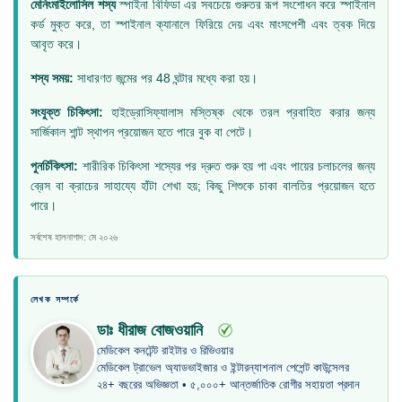
মেনিংমাইলোসিল শস্য
স্পাইনা বিফিডা এর সবচেয়ে গুরুতর রূপ সংশোধন করে স্পাইনাল
কর্ড মুক্ত করে, তা স্পাইনাল ক্যানালে ফিরিয়ে দেয় এবং মাংসপেশী এবং ত্বক দিয়ে
আবৃত করে।
শস্য সময়:
সাধারণত জন্মের পর 48 ঘন্টার মধ্যে করা হয়।
সংযুক্ত চিকিৎসা:
হাইড্রোসিফ্যালাস মস্তিষ্ক থেকে তরল প্রবাহিত করার জন্য
সার্জিকাল শান্ট স্থাপন প্রয়োজন হতে পারে বুক বা পেটে।
পুনর্চিকিৎসা:
শারীরিক চিকিৎসা শস্যের পর দ্রুত শুরু হয় পা এবং পায়ের চলাচলের জন্য
ব্রেস বা ক্রাচের সাহায্যে হাঁটা শেখা হয়; কিছু শিশুকে চাকা বালতির প্রয়োজন হতে
পারে।
সর্বশেষ হালনাগাদ: মে ২০২৬
লেখক সম্পর্কে
ডাঃ ধীরাজ বোজওয়ানি
মেডিকেল কনটেন্ট রাইটার ও রিভিওয়ার
মেডিকেল ট্রাভেল অ্যাডভাইজার ও ইন্টারন্যাশনাল পেশেন্ট কাউন্সেলর
২৪+ বছরের অভিজ্ঞতা • ৫,০০০+ আন্তর্জাতিক রোগীর সহায়তা প্রদান