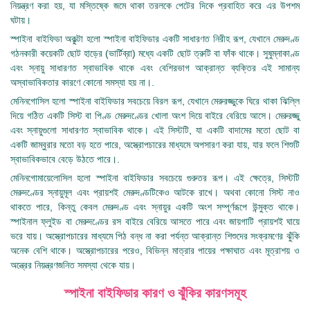
নিয়ন্ত্রণ করা হয়, যা মস্তিষ্কে জমে থাকা তরলকে পেটের দিকে প্রবাহিত করে এর উপশম
ঘটায়।
স্পাইনা বাইফিডা অকুল্টা হলো স্পাইনা বাইফিডার একটি সাধারণত নিরীহ রূপ, যেখানে মেরুদণ্ড
গঠনকারী কয়েকটি ছোট হাড়ের (ভার্টিব্রা) মধ্যে একটি ছোট ত্রুটি বা ফাঁক থাকে। সুষুম্নাকাণ্ড
এবং স্নায়ু সাধারণত স্বাভাবিক থাকে এবং বেশিরভাগ আক্রান্ত ব্যক্তির এই সামান্য
অস্বাভাবিকতার কারণে কোনো সমস্যা হয় না।.
মেনিনগোসিল হলো স্পাইনা বাইফিডার সবচেয়ে বিরল রূপ, যেখানে মেরুরজ্জুকে ঘিরে থাকা ঝিল্লি
দিয়ে গঠিত একটি সিস্ট বা পিণ্ড মেরুদণ্ডের খোলা অংশ দিয়ে বাইরে বেরিয়ে আসে। মেরুরজ্জু
এবং স্নায়ুগুলো সাধারণত স্বাভাবিক থাকে। এই সিস্টটি, যা একটি বাদামের মতো ছোট বা
একটি জাম্বুরার মতো বড় হতে পারে, অস্ত্রোপচারের মাধ্যমে অপসারণ করা যায়, যার ফলে শিশুটি
স্বাভাবিকভাবে বেড়ে উঠতে পারে।.
মেনিনগোমায়েলোসিল হলো স্পাইনা বাইফিডার সবচেয়ে গুরুতর রূপ। এই ক্ষেত্রে, সিস্টটি
মেরুদণ্ডের স্নায়ুমূল এবং প্রায়শই মেরুদণ্ডটিকেও আটকে রাখে। অথবা কোনো সিস্ট নাও
থাকতে পারে, কিন্তু কেবল মেরুদণ্ড এবং স্নায়ুর একটি অংশ সম্পূর্ণরূপে উন্মুক্ত থাকে।
স্পাইনাল ফ্লুইড বা মেরুদণ্ডের রস বাইরে বেরিয়ে আসতে পারে এবং জায়গাটি প্রায়শই ঘায়ে
ভরে যায়। অস্ত্রোপচারের মাধ্যমে পিঠ বন্ধ না করা পর্যন্ত আক্রান্ত শিশুদের সংক্রমণের ঝুঁকি
অনেক বেশি থাকে। অস্ত্রোপচারের পরেও, বিভিন্ন মাত্রার পায়ের পক্ষাঘাত এবং মূত্রাশয় ও
অন্ত্রের নিয়ন্ত্রণজনিত সমস্যা থেকে যায়।
স্পাইনা বাইফিডার কারণ ও ঝুঁকির কারণসমূহ