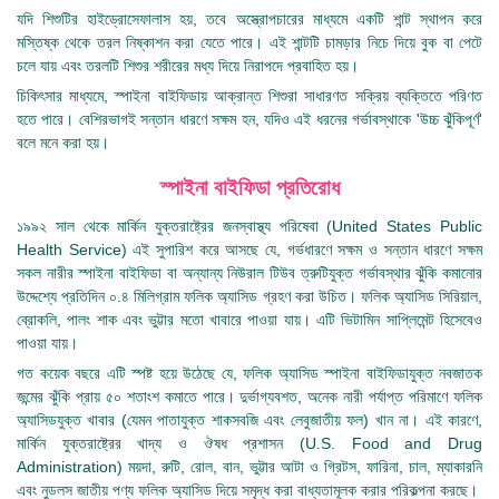
যদি শিশুটির হাইড্রোসেফালাস হয়, তবে অস্ত্রোপচারের মাধ্যমে একটি শান্ট স্থাপন করে
মস্তিষ্ক থেকে তরল নিষ্কাশন করা যেতে পারে। এই শান্টটি চামড়ার নিচে দিয়ে বুক বা পেটে
চলে যায় এবং তরলটি শিশুর শরীরের মধ্য দিয়ে নিরাপদে প্রবাহিত হয়।
চিকিৎসার মাধ্যমে, স্পাইনা বাইফিডায় আক্রান্ত শিশুরা সাধারণত সক্রিয় ব্যক্তিতে পরিণত
হতে পারে। বেশিরভাগই সন্তান ধারণে সক্ষম হন, যদিও এই ধরনের গর্ভাবস্থাকে 'উচ্চ ঝুঁকিপূর্ণ'
বলে মনে করা হয়।
স্পাইনা বাইফিডা প্রতিরোধ
১৯৯২ সাল থেকে মার্কিন যুক্তরাষ্ট্রের জনস্বাস্থ্য পরিষেবা (United States Public
Health Service) এই সুপারিশ করে আসছে যে, গর্ভধারণে সক্ষম ও সন্তান ধারণে সক্ষম
সকল নারীর স্পাইনা বাইফিডা বা অন্যান্য নিউরাল টিউব ত্রুটিযুক্ত গর্ভাবস্থার ঝুঁকি কমানোর
উদ্দেশ্যে প্রতিদিন ০.৪ মিলিগ্রাম ফলিক অ্যাসিড গ্রহণ করা উচিত। ফলিক অ্যাসিড সিরিয়াল,
ব্রোকলি, পালং শাক এবং ভুট্টার মতো খাবারে পাওয়া যায়। এটি ভিটামিন সাপ্লিমেন্ট হিসেবেও
পাওয়া যায়।
গত কয়েক বছরে এটি স্পষ্ট হয়ে উঠেছে যে, ফলিক অ্যাসিড স্পাইনা বাইফিডাযুক্ত নবজাতক
জন্মের ঝুঁকি প্রায় ৫০ শতাংশ কমাতে পারে। দুর্ভাগ্যবশত, অনেক নারী পর্যাপ্ত পরিমাণে ফলিক
অ্যাসিডযুক্ত খাবার (যেমন পাতাযুক্ত শাকসবজি এবং লেবুজাতীয় ফল) খান না। এই কারণে,
মার্কিন যুক্তরাষ্ট্রের খাদ্য ও ঔষধ প্রশাসন (U.S. Food and Drug
Administration) ময়দা, রুটি, রোল, বান, ভুট্টার আটা ও গ্রিটস, ফারিনা, চাল, ম্যাকারনি
এবং নুডলস জাতীয় পণ্য ফলিক অ্যাসিড দিয়ে সমৃদ্ধ করা বাধ্যতামূলক করার পরিকল্পনা করছে।