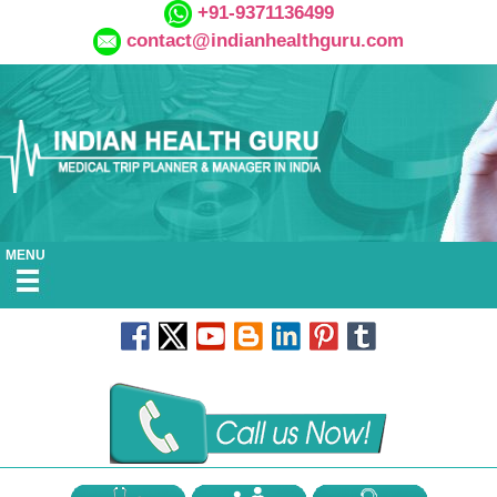
+91-9371136499
contact@indianhealthguru.com
MENU