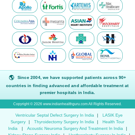
🌎
Since 2004, we have supported patients across 90+
countries in finding advanced and affordable treatment at
premier hospitals in India.
Copyright © 2026 www.indianhealthguru.com All Rights Reserved.
Ventricular Septal Defect Surgery In India
|
LASIK Eye
Surgery
|
Thyroidectomy Surgery In India
|
Health Tour
India
|
Acoustic Neuroma Surgery And Treatment In India
|
Kidney Stone Surgery India
|
Urethroplasty Surgery In India
|