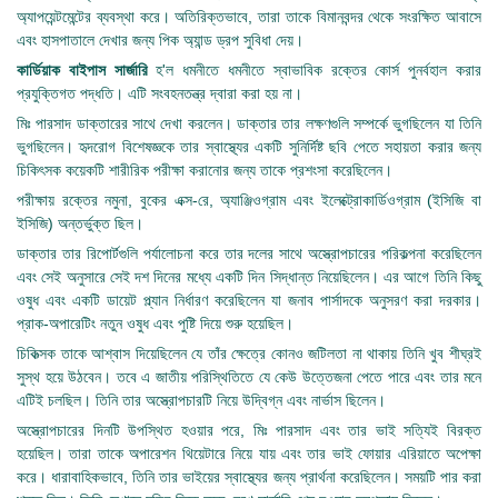
অ্যাপয়েন্টমেন্টের ব্যবস্থা করে। অতিরিক্তভাবে, তারা তাকে বিমানবন্দর থেকে সংরক্ষিত আবাসে
এবং হাসপাতালে দেখার জন্য পিক অ্যান্ড ড্রপ সুবিধা দেয়।
কার্ডিয়াক বাইপাস সার্জারি
হ'ল ধমনীতে ধমনীতে স্বাভাবিক রক্তের কোর্স পুনর্বহাল করার
প্রযুক্তিগত পদ্ধতি। এটি সংবহনতন্ত্র দ্বারা করা হয় না।
মিঃ পারসাদ ডাক্তারের সাথে দেখা করলেন। ডাক্তার তার লক্ষণগুলি সম্পর্কে ভুগছিলেন যা তিনি
ভুগছিলেন। হৃদরোগ বিশেষজ্ঞকে তার স্বাস্থ্যের একটি সুনির্দিষ্ট ছবি পেতে সহায়তা করার জন্য
চিকিৎসক কয়েকটি শারীরিক পরীক্ষা করানোর জন্য তাকে প্রশংসা করেছিলেন।
পরীক্ষায় রক্তের নমুনা, বুকের এক্স-রে, অ্যাঞ্জিওগ্রাম এবং ইলেক্ট্রোকার্ডিওগ্রাম (ইসিজি বা
ইসিজি) অন্তর্ভুক্ত ছিল।
ডাক্তার তার রিপোর্টগুলি পর্যালোচনা করে তার দলের সাথে অস্ত্রোপচারের পরিকল্পনা করেছিলেন
এবং সেই অনুসারে সেই দশ দিনের মধ্যে একটি দিন সিদ্ধান্ত নিয়েছিলেন। এর আগে তিনি কিছু
ওষুধ এবং একটি ডায়েট প্ল্যান নির্ধারণ করেছিলেন যা জনাব পার্সাদকে অনুসরণ করা দরকার।
প্রাক-অপারেটিং নতুন ওষুধ এবং পুষ্টি দিয়ে শুরু হয়েছিল।
চিকিত্সক তাকে আশ্বাস দিয়েছিলেন যে তাঁর ক্ষেত্রে কোনও জটিলতা না থাকায় তিনি খুব শীঘ্রই
সুস্থ হয়ে উঠবেন। তবে এ জাতীয় পরিস্থিতিতে যে কেউ উত্তেজনা পেতে পারে এবং তার মনে
এটিই চলছিল। তিনি তার অস্ত্রোপচারটি নিয়ে উদ্বিগ্ন এবং নার্ভাস ছিলেন।
অস্ত্রোপচারের দিনটি উপস্থিত হওয়ার পরে, মিঃ পারসাদ এবং তার ভাই সত্যিই বিরক্ত
হয়েছিল। তারা তাকে অপারেশন থিয়েটারে নিয়ে যায় এবং তার ভাই ফোয়ার এরিয়াতে অপেক্ষা
করে। ধারাবাহিকভাবে, তিনি তার ভাইয়ের স্বাস্থ্যের জন্য প্রার্থনা করেছিলেন। সময়টি পার করা