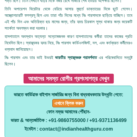
শক্ত ছিল। তিনি সেখানে ঘড়ির দিকে নজর রেখে সার্জারি শেষ হওয়ার অপেক্ষায় ছিলেন।
তিনি অপারেশন থিয়েটার থেকে বেরিয়ে আসার মুহুর্তে ডাক্তারের দিকে ছুটে গেলেন।
অস্ত্রোপচারটি ফলপ্রসূ ছিল এবং তারা পাঁচ দিনের মধ্যে মিঃ পারসাদকে ছাড়িয়ে যাচ্ছিল। তবে
এই পাঁচ দিন এবং অতিরিক্ত ছয় মাসের জন্য, তাঁর হৃদয় চিরকাল সুস্থ থাকার জন্য কয়েকটি
সতর্কতা অবলম্বন করা দরকার।
হাসপাতালে অবস্থান অত্যন্ত সন্তোষজনক কারণ হাসপাতালের কর্মীরা তাদের কাজের প্রতি
নিবেদিত ছিল। স্বাস্থ্যকর হৃদয় নিয়ে, মিঃ পারসাদ কার্ডিওলজিস্ট, দল, এবং কর্তব্যরত কর্মীদেরও
ধন্যবাদ জানিয়েছেন।
মিঃ পারসাদ এবং তার ভাই উভয়ই
ভারতীয় স্বাস্থ্যগুরু পরামর্শদাত
এর পরিষেবাদিতে সন্তুষ্ট
ছিলেন।
আমাদের সমস্ত রোগীর প্রশংসাপত্র দেখুন
ভারতে কার্ডিয়াক বাইপাস সার্জারির জন্য বিনা বাধ্যবাধকতার উদ্ধৃতি পেতে:
এখানে ক্লিক করুন
ফোন নম্বর আমাদের পৌঁছান-
ভারত & আন্তর্জাতিক : +91-9860755000 / +91-9371136499
ইমেইল : contact@indianhealthguru.com