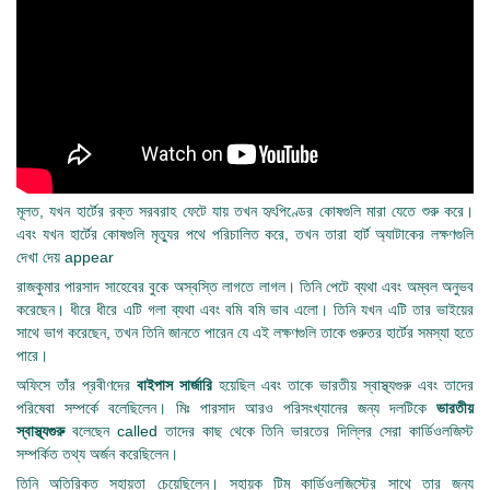
মূলত, যখন হার্টের রক্ত সরবরাহ ফেটে যায় তখন হৃৎপিণ্ডের কোষগুলি মারা যেতে শুরু করে।
এবং যখন হার্টের কোষগুলি মৃত্যুর পথে পরিচালিত করে, তখন তারা হার্ট অ্যাটাকের লক্ষণগুলি
দেখা দেয় appear
রাজকুমার পারসাদ সাহেবের বুকে অস্বস্তি লাগতে লাগল। তিনি পেটে ব্যথা এবং অম্বল অনুভব
করেছেন। ধীরে ধীরে এটি গলা ব্যথা এবং বমি বমি ভাব এলো। তিনি যখন এটি তার ভাইয়ের
সাথে ভাগ করেছেন, তখন তিনি জানতে পারেন যে এই লক্ষণগুলি তাকে গুরুতর হার্টের সমস্যা হতে
পারে।
অফিসে তাঁর প্রবীণদের
বাইপাস সার্জারি
হয়েছিল এবং তাকে ভারতীয় স্বাস্থ্যগুরু এবং তাদের
পরিষেবা সম্পর্কে বলেছিলেন। মিঃ পারসাদ আরও পরিসংখ্যানের জন্য দলটিকে
ভারতীয়
স্বাস্থ্যগুরু
বলেছেন called তাদের কাছ থেকে তিনি ভারতের দিল্লির সেরা কার্ডিওলজিস্ট
সম্পর্কিত তথ্য অর্জন করেছিলেন।
তিনি অতিরিক্ত সহায়তা চেয়েছিলেন। সহায়ক টিম কার্ডিওলজিস্টের সাথে তার জন্য