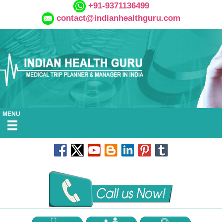
+91-9371136499
contact@indianhealthguru.com
MENU