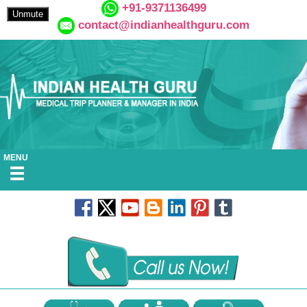
+91-9371136499
Unmute
contact@indianhealthguru.com
MENU