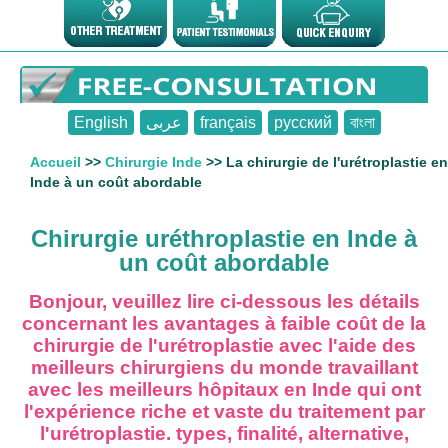
English
عربى
français
русский
বাংলা
Accueil
>>
Chirurgie Inde
>> La chirurgie de l'urétroplastie en
Inde à un coût abordable
Chirurgie uréthroplastie en Inde à
un coût abordable
Bonjour, veuillez lire ci-dessous les détails
concernant les avantages à faible coût de la
chirurgie de l'urétroplastie avec l'aide des
meilleurs chirurgiens du monde travaillant
avec les meilleurs hôpitaux en Inde qui ont
l'expérience riche et vaste du traitement par
l'urétroplastie. types, finalité, alternative,