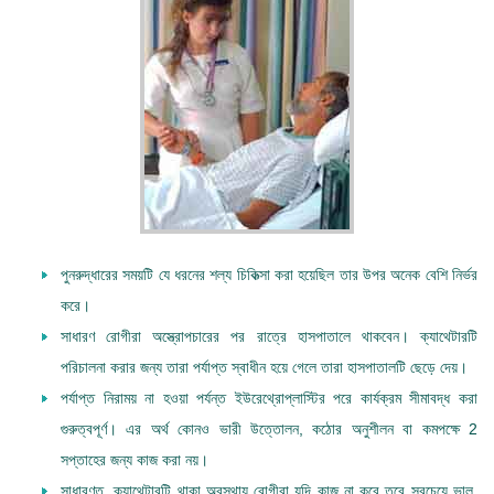
পুনরুদ্ধারের সময়টি যে ধরনের শল্য চিকিত্সা করা হয়েছিল তার উপর অনেক বেশি নির্ভর
করে।
সাধারণ রোগীরা অস্ত্রোপচারের পর রাত্রে হাসপাতালে থাকবেন। ক্যাথেটারটি
পরিচালনা করার জন্য তারা পর্যাপ্ত স্বাধীন হয়ে গেলে তারা হাসপাতালটি ছেড়ে দেয়।
পর্যাপ্ত নিরাময় না হওয়া পর্যন্ত ইউরেথ্রোপ্লাস্টির পরে কার্যক্রম সীমাবদ্ধ করা
গুরুত্বপূর্ণ। এর অর্থ কোনও ভারী উত্তোলন, কঠোর অনুশীলন বা কমপক্ষে 2
সপ্তাহের জন্য কাজ করা নয়।
সাধারণত, ক্যাথেটারটি থাকা অবস্থায় রোগীরা যদি কাজ না করে তবে সবচেয়ে ভাল,