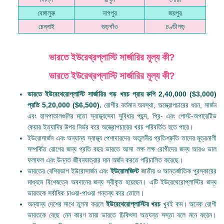
বেঙ্গালুরু
নাগপুর
জয়পুর
চেন্নাই
গুড়গাঁও
চণ্ডীগড়
ভারতে ইউরেথ্রপ্লাস্টি সার্জারির মূল্য কী?
ভারতে ইউরেথ্রপ্লাস্টি সার্জারির মূল্য কী?
ভারতে ইউরেথেরোপ্লাস্টি সার্জারির গড় খরচ প্রায় রুপি 2,40,000 ($3,000)
প্রতি 5,20,000 ($6,500).
রোগীর বর্তমান অবস্থা, অস্ত্রোপচারের ধরন, সার্জন
এবং হাসপাতালগুলির মতো স্বাস্থ্যসেবা সুবিধার পছন্দ, প্রি- এবং পোস্ট-অপারেটিভ
কেয়ার ইত্যাদির উপর নির্ভর করে অস্ত্রোপচারের খরচ পরিবর্তিত হতে পারে।
ইউরোসার্জন এবং অন্যান্য স্বাস্থ্য পেশাদারদের অতুলনীয় প্রতিশ্রুতি তাদের মূত্রনালী
সম্পর্কিত রোগের জন্য প্রতি বছর ভারতে আসা লক্ষ লক্ষ রোগীদের জন্য আরও ভাল
ফলাফল এবং উন্নত জীবনযাত্রার মান অর্জন করতে পরিচালিত করেছে।
ভারতের বেশিরভাগ ইউরোসার্জন এবং
ইউরোলজিস্ট
জাতীয় ও আন্তর্জাতিক পুরস্কারের
মাধ্যমে বিশেষত্বে অবদানের জন্য স্বীকৃত হয়েছেন। এটি ইউরেথেরোপ্লাস্টির জন্য
ভারতকে সর্বাধিক চাওয়া-পাওয়া গন্তব্য করে তোলে।
অন্যান্য দেশের সাথে তুলনা করলে
ইউরেথেরোপ্লাস্টির খরচ
খুবই কম। অনেক রোগী
ভারতকে বেছে নেন কারণ তারা ভারতে চিকিৎসা অত্যন্ত সস্তা বলে মনে করেন।