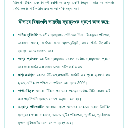
চিকিত্সা চিকিত্সা এবং বিদেশী রোগীদের মধ্যে একটি লিঙ্ক। আমাদের আপনার
মেডিকেল রিপোর্ট পাঠান এবং আমরা বাকি যত্ন নেব।
কীভাবে বিষয়গুলি ভারতীয় স্বাস্থ্যগুরু গ্রুপে কাজ করে:
বেসিক সুবিধাদি:
ভারতীয় স্বাস্থ্যগুরু মেডিকেল ভিসা, বিমানবন্দর পরিষেবা,
আবাসন, খাবার, সার্জনের সাথে অ্যাপয়েন্টমেন্ট, ল্যাব টেস্ট ইত্যাদির
ব্যবস্থা করতে সহায়তা করে
যোগ্য প্যানেল:
ভারতীয় স্বাস্থ্যগুরু ভারতে সর্বোচ্চ স্বাস্থ্যসেবা প্রদান
করে সেরা সার্জন এবং হাসপাতালের নেটওয়ার্ক রয়েছে।
সাশ্রয়যোগ্য:
ভারতে ইউরেথ্রোপ্লাস্টি সার্জারি এর পুরো ভ্রমণে ব্যয়
হয়েছে বেশিরভাগ পশ্চিমা দেশগুলিতে তার প্রায় 30%।
পেশাদারিত্ব:
আমরা চিকিত্সা প্রদানের ক্ষেত্রে সর্বোচ্চ নীতি বজায় করি
এবং পদ্ধতিগুলি স্বচ্ছতার সাথে অনুসরণ করা হয়।
অন্যান্য পরিষেবাদি:
আমাদের গ্রুপ আপনার ডাক্তার দ্বারা নির্ধারিত
স্বাস্থ্যকর খাবার সরবরাহ, ভারতে ছুটির পরিকল্পনা, পুনর্জীবন, পুনর্বাসনের
সুযোগ সুবিধাগুলির মতো যত্নও গ্রহণ করে।