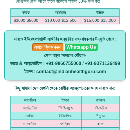
বেশিরভাগ রোগী ভারতে তাদের বাজেটের অন্তত 50% সঞ্চয় করে।
ভারত
আমাদের
ইউকে
$3000-$5000
$10,000-$12,500
$15,000-$18,000
ভারতে ইউরেথ্রপ্লাস্টি সার্জারির জন্য বিনা বাধ্যবাধকতার উদ্ধৃতি পেতে :
এখানে ক্লিক করুন
Whatsapp Us
ফোন নম্বর আমাদের পৌঁছান-
ভারত & আন্তর্জাতিক : +91-9860755000 / +91-9371136499
ইমেল : contact@indianhealthguru.com
কিছু সাধারণ দেশ যেগুলি থেকে রোগীরা অস্ত্রোপচারের জন্য ভারতে যান:
আমেরিকা
ইউকে
কানাডা
অস্ট্রেলিয়া
নিউজিল্যান্ড
নাইজেরিয়া
কেনিয়া
ইথিওপিয়া
উগান্ডা
তানজানিয়া
জাম্বিয়া
কঙ্গো