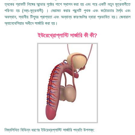
ত্বকের গ্রাফটি লিঙ্গের আন্ডার পৃষ্ঠের পাশে স্থাপন করা হয় এবং পরে একটি নতুন মূত্রনালীতে
পরিণত হয় (নব্য-মূত্রনালী) । মেরামত করার পছন্দটি পৃথক এবং কঠোরতার দৈর্ঘ্য এবং
অবস্থান, স্থানীয় টিস্যুর প্রাপ্যতা এবং অন্যান্য কারণগুলির দ্বারা প্রভাবিত হয়। জেনারাল
অ্যানেথেসিয়ার অধীনে সার্জারি করা হয়।
ইউরেথ্রোপ্লাস্টি সার্জারি কী কী?
নিম্নলিখিত বিভিন্ন ধরণের ইউরেথ্রপ্লাস্টি সার্জারি পদ্ধতি উপলব্ধ: