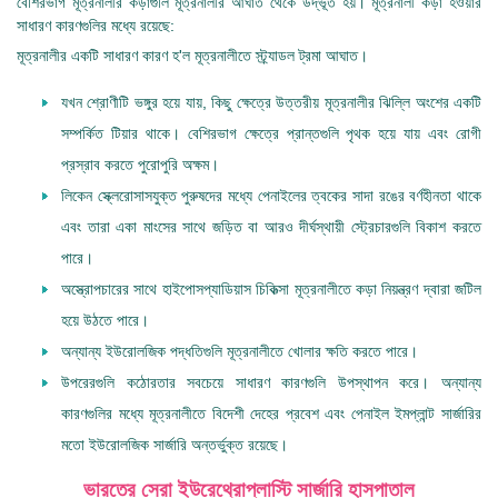
বেশিরভাগ মূত্রনালীর কড়াগুলি মূত্রনালীর আঘাত থেকে উদ্ভূত হয়। মূত্রনালী কড়া হওয়ার
সাধারণ কারণগুলির মধ্যে রয়েছে:
মূত্রনালীর একটি সাধারণ কারণ হ'ল মূত্রনালীতে স্ট্র্যাডল ট্রমা আঘাত।
যখন শ্রোণীটি ভঙ্গুর হয়ে যায়, কিছু ক্ষেত্রে উত্তরীয় মূত্রনালীর ঝিল্লি অংশের একটি
সম্পর্কিত টিয়ার থাকে। বেশিরভাগ ক্ষেত্রে প্রান্তগুলি পৃথক হয়ে যায় এবং রোগী
প্রস্রাব করতে পুরোপুরি অক্ষম।
লিকেন স্ক্লেরোসাসযুক্ত পুরুষদের মধ্যে পেনাইলের ত্বকের সাদা রঙের বর্ণহীনতা থাকে
এবং তারা একা মাংসের সাথে জড়িত বা আরও দীর্ঘস্থায়ী স্ট্রেচারগুলি বিকাশ করতে
পারে।
অস্ত্রোপচারের সাথে হাইপোসপ্যাডিয়াস চিকিত্সা মূত্রনালীতে কড়া নিয়ন্ত্রণ দ্বারা জটিল
হয়ে উঠতে পারে।
অন্যান্য ইউরোলজিক পদ্ধতিগুলি মূত্রনালীতে খোলার ক্ষতি করতে পারে।
উপরেরগুলি কঠোরতার সবচেয়ে সাধারণ কারণগুলি উপস্থাপন করে। অন্যান্য
কারণগুলির মধ্যে মূত্রনালীতে বিদেশী দেহের প্রবেশ এবং পেনাইল ইমপ্লান্ট সার্জারির
মতো ইউরোলজিক সার্জারি অন্তর্ভুক্ত রয়েছে।
ভারতের সেরা ইউরেথ্রোপ্লাস্টি সার্জারি হাসপাতাল