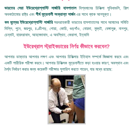
ভারতের সেরা ইউরেথ্রোপ্লাস্টি সার্জারি হাসপাতাল
বিশ্বমানের চিকিত্সা সুবিধাগুলি, শিল্প
অবকাঠামোর রাষ্ট্র এবং
শীর্ষ মূত্রনালী সংক্রান্ত সার্জন
এর সাথে ব্যাক আপযুক্ত।
কম মূল্যের ইউরেথ্রোপ্লাস্টি সার্জারি
সরবরাহকারী ভারতের হাসপাতালের সাথে আমাদের সমিতি
দিল্লি, পুনে, জয়পুর, চণ্ডীগড়, গোয়া, কোচি, গুড়গাঁও, নোয়দা, মুম্বই, বেঙ্গালুরু, নাগপুর,
চেন্নাই, হায়দরাবাদ, আহমেদাবাদ, এ অবস্থিত, কেরালা, ইত্যাদি
ইউরেথ্রাল স্ট্রাইকচারের নির্ণয় কীভাবে করবেন?
আপনার ডাক্তার আপনার লক্ষণ এবং আপনার চিকিত্সার ইতিহাস সম্পর্কে জিজ্ঞাসা করবে এবং
একটি শারীরিক পরীক্ষা করবে। আপনার চিকিত্সক মূত্রনালীতে কড়া হওয়ার কারণ, অবস্থান এবং
দৈর্ঘ্য নির্ধারণ করার জন্য কয়েকটি পরীক্ষার সুপারিশ করতে পারেন, যার মধ্যে রয়েছে: