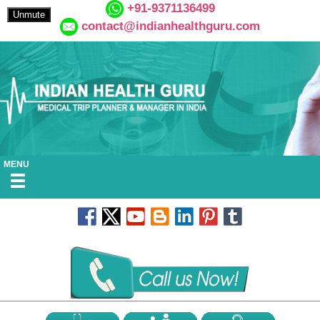
+91-9371136499
Unmute
contact@indianhealthguru.com
MENU