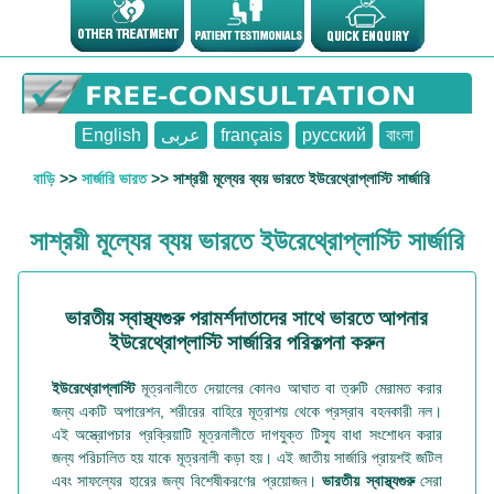
English
عربى
français
русский
বাংলা
বাড়ি
>>
সার্জারি ভারত
>> সাশ্রয়ী মূল্যের ব্যয় ভারতে ইউরেথ্রোপ্লাস্টি সার্জারি
সাশ্রয়ী মূল্যের ব্যয় ভারতে ইউরেথ্রোপ্লাস্টি সার্জারি
ভারতীয় স্বাস্থ্যগুরু পরামর্শদাতাদের সাথে ভারতে আপনার
ইউরেথ্রোপ্লাস্টি সার্জারির পরিকল্পনা করুন
ইউরেথ্রোপ্লাস্টি
মূত্রনালীতে দেয়ালের কোনও আঘাত বা ত্রুটি মেরামত করার
জন্য একটি অপারেশন, শরীরের বাহিরে মূত্রাশয় থেকে প্রস্রাব বহনকারী নল।
এই অস্ত্রোপচার প্রক্রিয়াটি মূত্রনালীতে দাগযুক্ত টিস্যু বাধা সংশোধন করার
জন্য পরিচালিত হয় যাকে মূত্রনালী কড়া হয়। এই জাতীয় সার্জারি প্রায়শই জটিল
এবং সাফল্যের হারের জন্য বিশেষীকরণের প্রয়োজন।
ভারতীয় স্বাস্থ্যগুরু
সেরা