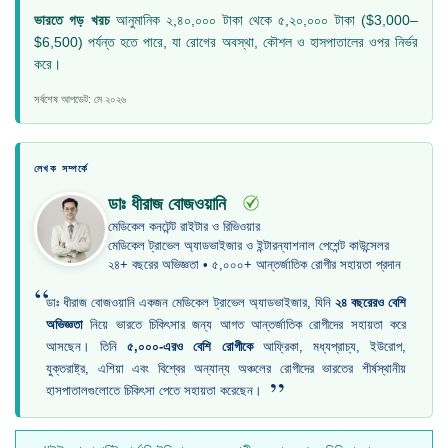
ভারতে গড় খরচ
আনুমানিক ২,৪০,০০০ টাকা থেকে ৫,২০,০০০ টাকা ($3,000–
$6,500) পর্যন্ত হতে পারে, যা রোগের অবস্থা, কৌশল ও হাসপাতালের ওপর নির্ভর
করে।
সর্বশেষ আপডেট: মে ২০২৬
লেখক সম্পর্কে
ডাঃ ধীরাজ বোজওয়ানি
মেডিকেল কনটেন্ট রাইটার ও রিভিওয়ার
মেডিকেল ট্রাভেল অ্যাডভাইজার ও ইন্টারন্যাশনাল পেশেন্ট কাউন্সেলর
২৪+ বছরের অভিজ্ঞতা • ৫,০০০+ আন্তর্জাতিক রোগীর সহায়তা প্রদান
“
ডাঃ ধীরাজ বোজওয়ানি একজন মেডিকেল ট্রাভেল অ্যাডভাইজার, যিনি
২৪ বছরেরও বেশি
অভিজ্ঞতা
নিয়ে ভারতে চিকিৎসার জন্য আগত আন্তর্জাতিক রোগীদের সহায়তা করে
আসছেন। তিনি
৫,০০০-এরও বেশি রোগীকে
আফ্রিকা, মধ্যপ্রাচ্য, ইউরোপ,
যুক্তরাষ্ট্র, এশিয়া এবং বিশ্বের অন্যান্য অঞ্চলের রোগীদের ভারতের শীর্ষস্থানীয়
”
হাসপাতালগুলোতে চিকিৎসা পেতে সহায়তা করেছেন।