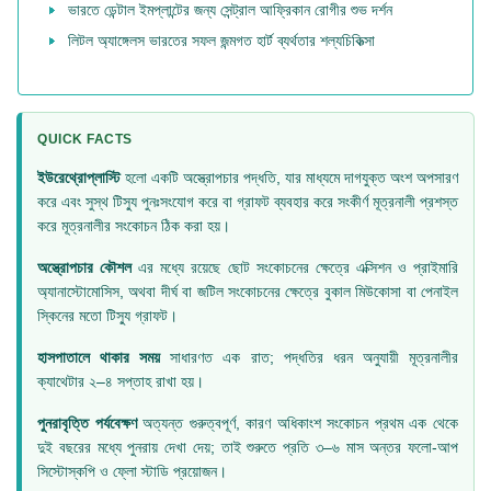
ভারতে ডেন্টাল ইমপ্লান্টের জন্য সেন্ট্রাল আফ্রিকান রোগীর শুভ দর্শন
লিটল অ্যাঙ্গেলস ভারতের সফল জন্মগত হার্ট ব্যর্থতার শল্যচিকিত্সা
QUICK FACTS
ইউরেথ্রোপ্লাস্টি
হলো একটি অস্ত্রোপচার পদ্ধতি, যার মাধ্যমে দাগযুক্ত অংশ অপসারণ
করে এবং সুস্থ টিস্যু পুনঃসংযোগ করে বা গ্রাফট ব্যবহার করে সংকীর্ণ মূত্রনালী প্রশস্ত
করে মূত্রনালীর সংকোচন ঠিক করা হয়।
অস্ত্রোপচার কৌশল
এর মধ্যে রয়েছে ছোট সংকোচনের ক্ষেত্রে এক্সিশন ও প্রাইমারি
অ্যানাস্টোমোসিস, অথবা দীর্ঘ বা জটিল সংকোচনের ক্ষেত্রে বুকাল মিউকোসা বা পেনাইল
স্কিনের মতো টিস্যু গ্রাফট।
হাসপাতালে থাকার সময়
সাধারণত এক রাত; পদ্ধতির ধরন অনুযায়ী মূত্রনালীর
ক্যাথেটার ২–৪ সপ্তাহ রাখা হয়।
পুনরাবৃত্তি পর্যবেক্ষণ
অত্যন্ত গুরুত্বপূর্ণ, কারণ অধিকাংশ সংকোচন প্রথম এক থেকে
দুই বছরের মধ্যে পুনরায় দেখা দেয়; তাই শুরুতে প্রতি ৩–৬ মাস অন্তর ফলো-আপ
সিস্টোস্কপি ও ফ্লো স্টাডি প্রয়োজন।