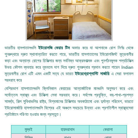
ভারতীয় হাসপাতালগুলি
ইউরোলজি কেয়ার টিম
অফার করে যা আপনাকে রোগ নির্ণয় থেকে
পুনরুদ্ধারে দ্রুত স্থানান্তরিত করতে পারে, ভারতীয় হাসপাতালের ইউরোলজিস্ট মূত্রনালীর
কড়া এবং অন্যান্য রোগের চিকিত্সার জন্য সর্বনিম্ন আক্রমণাত্মক এবং পুনর্গঠনমূলক শল্যচিকিত্স
উভয় কৌশল ব্যবহার করে ন্যূনতম দাগ দিয়ে দ্রুত পুনরুদ্ধার প্রদান করতে পারেন Indian
মূত্রনালীর রোগ এটি এমন একটি সত্য যে ভারত
ইউরেথ্রোপ্লাস্টি সার্জারি
এ সেরা ফলাফল
সরবরাহ করে
বেশিরভাগ হাসপাতালগুলি ক্লিনিকাল কেয়ারের আন্তর্জাতিক মানগুলি অনুসরণ করে এবং
সর্বোত্তম স্বাস্থ্য এবং চিকিত্সা সেবা সরবরাহ করে। সর্বশেষ প্রযুক্তি, বহু-শাখা-প্রশস্ত
সামর্থ্য, শিল্প সুবিধাগুলির রাষ্ট্র, বিশ্বমানের চিকিত্সার অবকাঠামো এবং দুর্দান্ত পরিবেশ, ভারতে
ইউরোসার্জারি হাসপাতালগুলি বিশ্বের এই অঞ্চলে সবচেয়ে উন্নত এবং প্রগতিশীল স্বাস্থ্যসেবা
প্রতিষ্ঠানে পরিণত হওয়ার জন্য প্রস্তুত।
মুম্বই
হায়দরাবাদ
কেরালা
দিল্লি
রাখুন
গোয়া