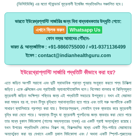
(ভিসিইউজি) এর মতো স্ট্যান্ডার্ড মূত্রনালী ইমেজিং পদ্ধতিগুলিও সঞ্চালিত হবে।
ভারতে ইউরেথ্রপ্লাস্টি সার্জারির জন্য বিনা বাধ্যবাধকতার উদ্ধৃতি পেতে:
এখানে ক্লিক করুন
Whatsapp Us
ফোন নম্বর আমাদের পৌঁছান-
ভারত & আন্তর্জাতিক : +91-9860755000 / +91-9371136499
ইমেল : contact@indianhealthguru.com
ইউরেথ্রোপ্লাস্টি সার্জারি পদ্ধতিটি কীভাবে করা হয়?
এতে জড়িত অংশটি সরানো এবং দুটি স্বাভাবিক প্রান্ত পুনরায় সংযুক্ত করতে শল্য চিকিত্সা
জড়িত। একে এক্সিজেন এবং প্রাইমারী অ্যানাস্টোমোসিস বলে। বিশেষত বালবার বা ঝিল্লিযুক্ত
মূত্রনালী জড়িত সংক্ষিপ্ত শক্তির জন্য এই পদ্ধতিটি সবচেয়ে উপযুক্ত। যখন এই মেরামত
করা সম্ভব হয় না, তখন টিস্যু বৃদ্ধিতে স্থানান্তরিত হতে পারে এবং তাই সরু অংশটিকে একটি
সাধারণ ক্যালিবারে প্রশস্ত করা যায়। উদাহরণস্বরূপ, পেনাইল ত্বক ব্যবহার করে মূত্রনালী
বৃদ্ধি করা যেতে পারে। অন্যান্য টিস্যু যা মূত্রনালী পুনর্গঠনের জন্য ব্যবহার করা যেতে পারে
তার মধ্যে বুকাল মিউকোসা (গালের অভ্যন্তরের ত্বক) এর একটি গ্রাফ্ট অন্তর্ভুক্ত রয়েছে।
যখন উপরের পদ্ধতিগুলি কোনও বিকল্প নয়, বিকল্পগুলির মধ্যে একটি দ্বি-পর্যায়ে মেরামতের
অন্তর্ভুক্ত করা হয় যেখানে একটি বুকাল মিউকোসা এবং / অথবা একটি স্প্লিট-পুরুত্বের