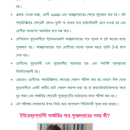
হয়।
এক্সরে নেওয়া হচ্ছে, রোগী voids এবং অস্ত্রোপচারের ক্ষেত্র মূল্যায়ন করা হয়। যদি
শল্যচিকিত্সার ক্ষেত্রটি কোনও ফুটো না দেখায় তবে ক্যাথেটারটি রেখে দেওয়া হয় এবং
রোগীরা সাধারণত অকার্যকর হতে শুরু করে।
বেশিরভাগ মূত্রনালীতে স্ট্রাকচারগুলি অস্ত্রোপচারের পরে প্রথম বা দুই বছরের মধ্যে
পুনরুক্ত হয়। অস্ত্রোপচারের পরে রোগীদের তাদের প্রথম বছরে প্রতি 3-6 মাসে
দেখা যায়।
রোগীদের মূত্রনালী এবং মূত্রনালীর প্রবাহের হার এবং অবশিষ্ট প্রস্রাবের
সিস্টোস্কোপী হয়।
এছাড়াও রোগীদের শল্যচিকিত্সার ক্ষেত্রের স্কোপ পরীক্ষা করা হয় যেখানে লিঙ্গ থেকে
মূত্রনালীতে একটি নমনীয় ছোট স্কোপ স্থাপন করা হয় যা ক্যাথেটারাইজেশনের সাথে
খুব সমান এবং সার্জারির ক্ষেত্রটি পুনরাবৃত্তীয় কঠোরতার জন্য পরীক্ষা করা হয়।
এই পরীক্ষার ফলাফলের উপর নির্ভর করে ফলোআপ শিডিউলটি পৃথক করা হয়েছে।
ইউরেথ্রপ্লাস্টি সার্জারির পরে পুনরুদ্ধারের সময় কী?