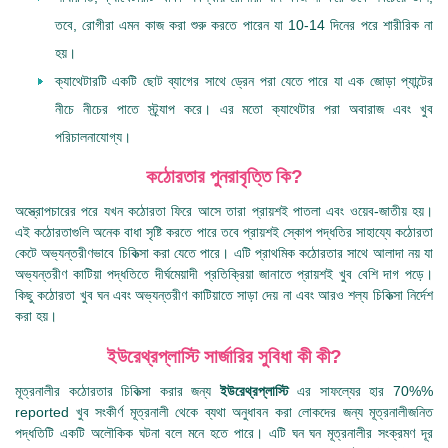
তবে, রোগীরা এমন কাজ করা শুরু করতে পারেন যা 10-14 দিনের পরে শারীরিক না
হয়।
ক্যাথেটারটি একটি ছোট ব্যাগের সাথে ড্রেন পরা যেতে পারে যা এক জোড়া প্যান্টের
নীচে নীচের পাতে স্ট্র্যাপ করে। এর মতো ক্যাথেটার পরা অবারাজ এবং খুব
পরিচালনাযোগ্য।
কঠোরতার পুনরাবৃত্তি কি?
অস্ত্রোপচারের পরে যখন কঠোরতা ফিরে আসে তারা প্রায়শই পাতলা এবং ওয়েব-জাতীয় হয়।
এই কঠোরতাগুলি অনেক বাধা সৃষ্টি করতে পারে তবে প্রায়শই স্কোপ পদ্ধতির সাহায্যে কঠোরতা
কেটে অভ্যন্তরীণভাবে চিকিত্সা করা যেতে পারে। এটি প্রাথমিক কঠোরতার সাথে আলাদা নয় যা
অভ্যন্তরীণ কাটিয়া পদ্ধতিতে দীর্ঘমেয়াদী প্রতিক্রিয়া জানাতে প্রায়শই খুব বেশি দাগ পড়ে।
কিছু কঠোরতা খুব ঘন এবং অভ্যন্তরীণ কাটিয়াতে সাড়া দেয় না এবং আরও শল্য চিকিত্সা নির্দেশ
করা হয়।
ইউরেথ্রপ্লাস্টি সার্জারির সুবিধা কী কী?
মূত্রনালীর কঠোরতার চিকিত্সা করার জন্য
ইউরেথ্রপ্লাস্টি
এর সাফল্যের হার 70%%
reported খুব সংকীর্ণ মূত্রনালী থেকে ব্যথা অনুধাবন করা লোকদের জন্য মূত্রনালীজনিত
পদ্ধতিটি একটি অলৌকিক ঘটনা বলে মনে হতে পারে। এটি ঘন ঘন মূত্রনালীর সংক্রমণ দূর