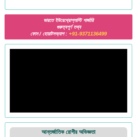
ভারতে ইউরেথ্রোপ্লাস্টি সার্জারি
গুরুত্বপূর্ণ তথ্য
ফোন / হোয়াটসঅ্যাপ :
+91-9371136499
আন্তর্জাতিক রোগীর অভিজ্ঞতা